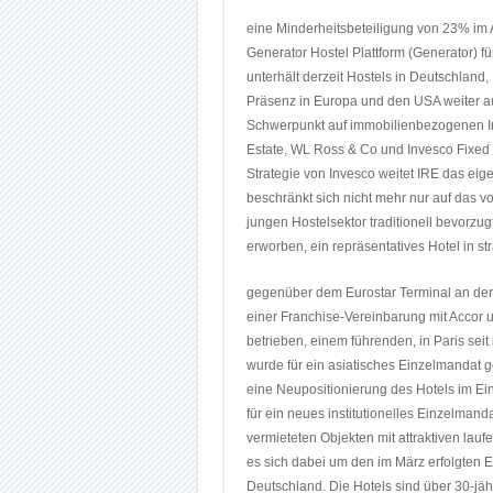
eine Minderheitsbeteiligung von 23% im A
Generator Hostel Plattform (Generator) fü
unterhält derzeit Hostels in Deutschland,
Präsenz in Europa und den USA weiter au
Schwerpunkt auf immobilienbezogenen In
Estate, WL Ross & Co und Invesco Fixed
Strategie von Invesco weitet IRE das ei
beschränkt sich nicht mehr nur auf das vo
jungen Hostelsektor traditionell bevorzu
erworben, ein repräsentatives Hotel in st
gegenüber dem Eurostar Terminal an der G
einer Franchise-Vereinbarung mit Accor 
betrieben, einem führenden, in Paris seit 
wurde für ein asiatisches Einzelmandat g
eine Neupositionierung des Hotels im Ei
für ein neues institutionelles Einzelmand
vermieteten Objekten mit attraktiven lau
es sich dabei um den im März erfolgten Erw
Deutschland. Die Hotels sind über 30-jäh