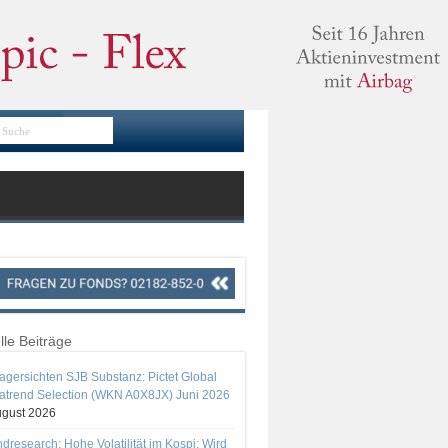
lle Beiträge
gersichten SJB Substanz: Pictet Global
trend Selection (WKN A0X8JX) Juni 2026
ugust 2026
ndresearch: Hohe Volatilität im Kospi: Wird