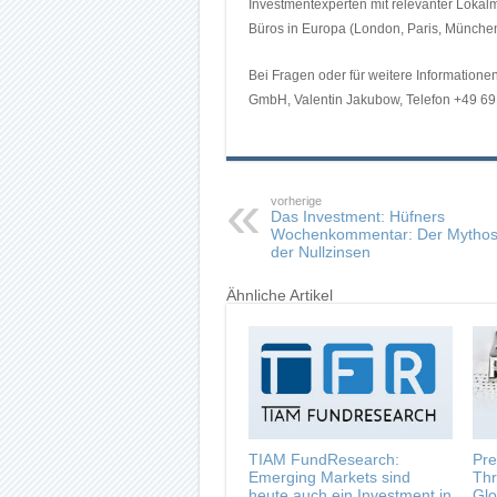
Investmentexperten mit relevanter Lokalm
Büros in Europa (London, Paris, Münche
Bei Fragen oder für weitere Information
GmbH, Valentin Jakubow, Telefon +49 69
vorherige
Das Investment: Hüfners
Wochenkommentar: Der Mytho
der Nullzinsen
Ähnliche Artikel
TIAM FundResearch:
Pre
Emerging Markets sind
Thr
heute auch ein Investment in
Glo