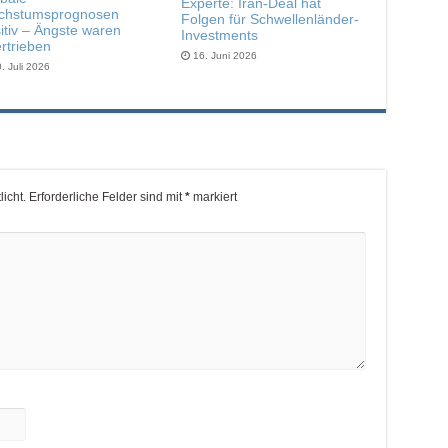
Experte: Iran-Deal hat
chstumsprognosen
Folgen für Schwellenländer-
itiv – Ängste waren
Investments
rtrieben
16. Juni 2026
. Juli 2026
icht.
Erforderliche Felder sind mit
*
markiert