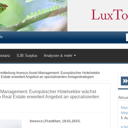
de
bstanz
SJB Surplus
Analysen & mehr
mitteilung Invesco Asset Management: Europäischer Hotelsektor
Estate erweitert Angebot an spezialisierten Anlagestrategien
t Management: Europäischer Hotelsektor wächst
Real Estate erweitert Angebot an spezialisierten
Aktue
Mana
Mega
5. A
Invesco | Frankfurt, 19.01.2015.
e-fu