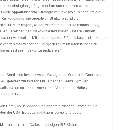
vestmentstrategien getätigt, sondern auch mehrere weitere
zweite opportunistische Strategie von Invesco durchgeführt, die
 Risikoneigung, die operativen Strukturen und die
ck für 2015 angeht, wollen wir einen neuen Hotelfonds auflegen
llen Bereichen der Risikokurve investieren. Unsere Kunden
ischen Hotelsektor. Mit unserer starken Erfolgsbilanz und unserem
experten sind wir sehr gut aufgestellt, um unseren Kunden zu
daten in diesem Sektor zu profitieren.“
land GmbH, die Invesco Asset Management Österreich GmbH und
AG gehören zur Invesco Ltd., einer der weltweit größten
llschaften mit einem verwalteten Vermögen in Höhe von über
zember 2014).
von Core-, Value-Added- und opportunistischen Strategien für
kten der USA, Europas und Asiens sowie für globale
Mitarbeitern der in Dallas ansässigen IRE zählen