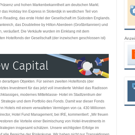
en Präsenz und hohen Markenbekanntheit am deutschen Markt.
as Holiday Inn Express in Sloterdijk in westlichen Teil von
in Reading, das erste Hotel der Gesellschaft im Südosten Englands.
ankreich, das Doubletree by Hilton Aberdeen (Großbritannien) und
h, veräußert. Die Verkäufe wurden im Einklang mit dem
Anze
ten Hotelfonds der Gesellschaft (der inzwischen geschlossen ist)
n derartigen Objekten. Für seinen zweiten Hotelfonds (der
tztes Investment für das jetzt voll investierte Vehikel das Radisson
chklassiges, modernes Mittelklasse- Hotel im Stadtzentrum der
 Strategie und dem Portfolio des Fonds. Damit war dieser Fonds
n Hotels mit einem verwalteten Vermögen von ca. 430 Millionen
irector, Hotel Fund Management, bei IRE, kommentiert: „Wir freuen
nvestoren die Vorteile einer Beimischung von Hotel-Investments in
tstrategien insgesamt schätzen. Unsere wichtigsten Erfolge im
uf alle Bereiche der Risikokurve. Wir haben nicht nur Transaktionen