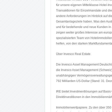
für unsere eigenen Mittelklasse-Hotel-In
Transaktionen für Einzelmandate und die 
andere Anforderungen im Hinblick auf die
Gesamtanlageziele haben. Was den Ausbli
und für bestehende und neue Kunden in a
zeigen weiter großes Interesse am europä
spezialisierten Team von Hotelimmobilien
helfen, von den starken Marktfundamental
Über Invesco Real Estate
Die Invesco Asset Management Deutsch
die Invesco Asset Management (Schweiz) 
unabhängigen Vermögensverwaltungsgese
792 Milliarden US-Dollar (Stand: 31. De
IRE bietet Investmentlösungen auf Basis 
Direktinvestitionen in den Immobilienmär
Immobilienwertpapiere. Zu den über 350 