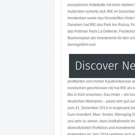
europäische Hotelkette mit einer stark
Außerdem sicherte sich IRE im Dezember d
Amsterdam sowie das Novotel/Ibis Hotel 
Daneben hat IRE das Park Inn Roissy, Fr
das Pullman Paris La Defense, Frankreic
Businessplan der Investments für den ers
durchgeführt und
profitierten vom hohen Käuferinteresse a
inzwischen geschlossen ist) hat IRE als le
Blu in Köln erworben. Das Hotel – ein ho
deutschen Metropole – passt sehr gut zur
zum 31. Dezember 2014 in insgesamt zeh
Euro investiert. Marc Socker, Managing D
uns sehr zu sehen, dass institutionelle I
diversifizierten Portfolios und Investmen
Hotelsektor im Jahr 2014 verteilen sich a