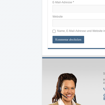
E-Mail-Adresse
*
Website
Name, E-Mail-Adresse und Website i
S
H
4