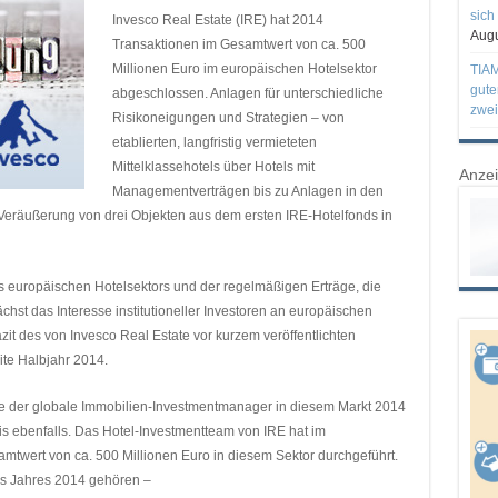
sich
Invesco Real Estate (IRE) hat 2014
Augu
Transaktionen im Gesamtwert von ca. 500
Millionen Euro im europäischen Hotelsektor
TIAM
gute
abgeschlossen. Anlagen für unterschiedliche
zwei
Risikoneigungen und Strategien – von
etablierten, langfristig vermieteten
Mittelklassehotels über Hotels mit
Anze
Managementverträgen bis zu Anlagen in den
 Veräußerung von drei Objekten aus dem ersten IRE-Hotelfonds in
 europäischen Hotelsektors und der regelmäßigen Erträge, die
hst das Interesse institutioneller Investoren an europäischen
azit des von Invesco Real Estate vor kurzem veröffentlichten
ite Halbjahr 2014.
e der globale Immobilien-Investmentmanager in diesem Markt 2014
nis ebenfalls. Das Hotel-Investmentteam von IRE hat im
twert von ca. 500 Millionen Euro in diesem Sektor durchgeführt.
es Jahres 2014 gehören –