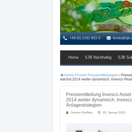
+49 (0) 2182 852-0
fonds@sjb.
Home
SJB Nachhaltig
SJB Su
Home
/
Fonds Pressemitteilungen
/
Presse
wächst 2014 weiter dynamisch, Invesco Real 
Pressemitteilung Invesco Asse
2014 weiter dynamisch, Invesco 
Anlagestrategien
Yvonne Grefkes
20. Januar 2015