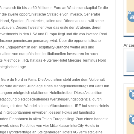
ustausch für bis zu 60 Millionen Euro an Wachstumskapital für die
r die zweite opportunistische Strategie von Invesco. Generator
 Irland, Spanien, Frankreich, Italien und Dänemark und will seine
sbauen. Dieses Investment war das erste der Strategie, deren
vestments in den USA und Europa liegt und die von Invesco Real
 Income gemeinsam gemanagt wird. Über die opportunistische
Anze
gene Engagement in der Hospitality-Branche weiter aus und
r allem von europäischen institutionellen Investoren im noch
gte Mietmodell. IRE hat das 4-Sterne-Hotel Mercure Terminus Nord
rategischer Lage
are du Nord in Paris. Die Akquisition steht unter dem Vorbehalt
und wird auf der Grundlage eines Managementvertrags mit Paris Inn
langem erfolgreich etablierten Hotelbetreiber. Diese Akquisition
etätigt und bietet bedeutendes Wertsteigerungspotenzial durch
nklang mit dem Wandel seines Mikrostandorts. IRE hat sechs Hotels
at in Großbritannien erworben, dessen Fokus auf langfristig
fenden Einnahmen in allen Teilen Europas liegt. Zum einen handelte
erb eines Portfolios von vier Mittelklasse-InterCity Hotels in
rige Hybridverträge an Steigenberger Hotels AG vermietet, eine