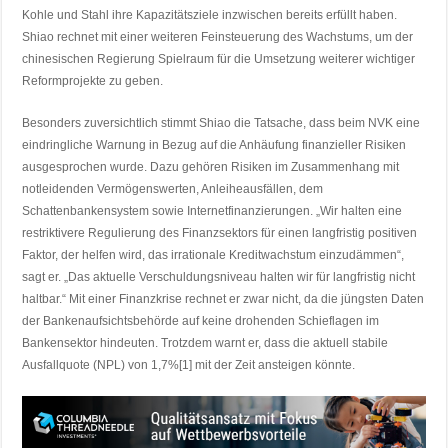
Kohle und Stahl ihre Kapazitätsziele inzwischen bereits erfüllt haben.
Shiao rechnet mit einer weiteren Feinsteuerung des Wachstums, um der
chinesischen Regierung Spielraum für die Umsetzung weiterer wichtiger
Reformprojekte zu geben.
Besonders zuversichtlich stimmt Shiao die Tatsache, dass beim NVK eine
eindringliche Warnung in Bezug auf die Anhäufung finanzieller Risiken
ausgesprochen wurde. Dazu gehören Risiken im Zusammenhang mit
notleidenden Vermögenswerten, Anleiheausfällen, dem
Schattenbankensystem sowie Internetfinanzierungen. „Wir halten eine
restriktivere Regulierung des Finanzsektors für einen langfristig positiven
Faktor, der helfen wird, das irrationale Kreditwachstum einzudämmen“,
sagt er. „Das aktuelle Verschuldungsniveau halten wir für langfristig nicht
haltbar.“ Mit einer Finanzkrise rechnet er zwar nicht, da die jüngsten Daten
der Bankenaufsichtsbehörde auf keine drohenden Schieflagen im
Bankensektor hindeuten. Trotzdem warnt er, dass die aktuell stabile
Ausfallquote (NPL) von 1,7%[1] mit der Zeit ansteigen könnte.