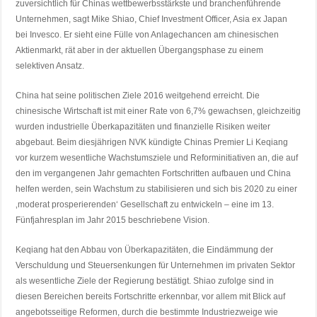
zuversichtlich für Chinas wettbewerbsstärkste und branchenführende
Unternehmen, sagt Mike Shiao, Chief Investment Officer, Asia ex Japan
bei Invesco. Er sieht eine Fülle von Anlagechancen am chinesischen
Aktienmarkt, rät aber in der aktuellen Übergangsphase zu einem
selektiven Ansatz.
China hat seine politischen Ziele 2016 weitgehend erreicht. Die
chinesische Wirtschaft ist mit einer Rate von 6,7% gewachsen, gleichzeitig
wurden industrielle Überkapazitäten und finanzielle Risiken weiter
abgebaut. Beim diesjährigen NVK kündigte Chinas Premier Li Keqiang
vor kurzem wesentliche Wachstumsziele und Reforminitiativen an, die auf
den im vergangenen Jahr gemachten Fortschritten aufbauen und China
helfen werden, sein Wachstum zu stabilisieren und sich bis 2020 zu einer
‚moderat prosperierenden‘ Gesellschaft zu entwickeln – eine im 13.
Fünfjahresplan im Jahr 2015 beschriebene Vision.
Keqiang hat den Abbau von Überkapazitäten, die Eindämmung der
Verschuldung und Steuersenkungen für Unternehmen im privaten Sektor
als wesentliche Ziele der Regierung bestätigt. Shiao zufolge sind in
diesen Bereichen bereits Fortschritte erkennbar, vor allem mit Blick auf
angebotsseitige Reformen, durch die bestimmte Industriezweige wie