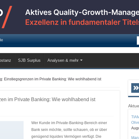
de
bstanz
SJB Surplus
Analysen & mehr
g: Einstiegsgrenzen im Private Banking: Wie wohlhabend ist
zen im Private Banking: Wie wohlhabend ist
Aktue
TIAM
Oliv
Wer Kunde im Private-Banking-Bereich einer
Augu
Bank sein möchte, sollte schauen, ob er über
genügend liquides Vermögen verfügt. Die
Mana