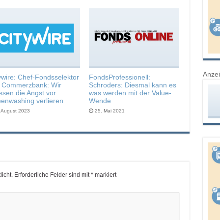
Anze
ywire: Chef-Fondsselektor
FondsProfessionell:
r Commerzbank: Wir
Schroders: Diesmal kann es
sen die Angst vor
was werden mit der Value-
enwashing verlieren
Wende
. August 2023
25. Mai 2021
icht.
Erforderliche Felder sind mit
*
markiert