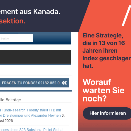
lle Beiträge
 FundResearch: Fidelity stärkt FFB mit
er Dreiskämper und Alexander Heynen
6.
st 2026
gersichten SJB Substanz: Pictet Global