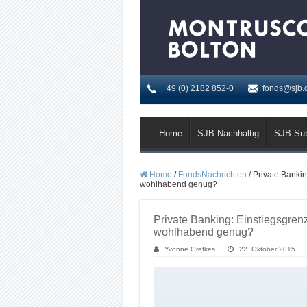
+49 (0) 2182 852-0
fonds@sjb.
Home
SJB Nachhaltig
SJB Su
Home
/
FondsNachrichten
/
Private Bankin
wohlhabend genug?
Private Banking: Einstiegsgren
wohlhabend genug?
Yvonne Grefkes
22. Oktober 2015