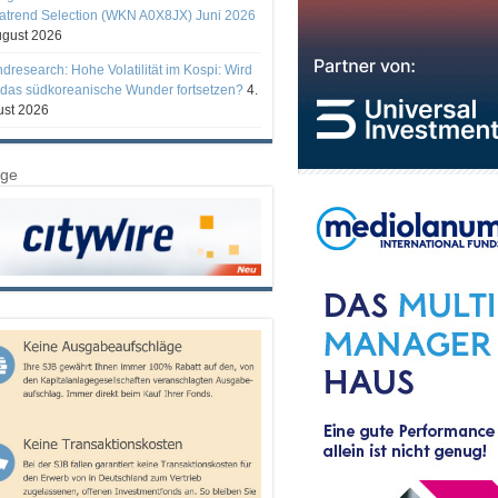
trend Selection (WKN A0X8JX) Juni 2026
ugust 2026
ndresearch: Hohe Volatilität im Kospi: Wird
 das südkoreanische Wunder fortsetzen?
4.
st 2026
ige