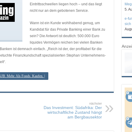
Eintrittsschwellen liegen hoch – und das liegt
Mega
5. A
nicht nur an dem gebotenen Service.
e-fu
Wann ist ein Kunde wohlhabend genug, um
sich
Augu
Kandidat für das Private Banking einer Bank zu
sein? Die Antwort ist deutlich: 500.000 Euro
liquides Vermögen reichen bei vielen Banken
Anze
nken ist demnach einfach. „Reich ist der, der profitabel für die
 betuchte Finanzkundschaft spezialisierten Stephan Unternehmens-
lt“.
 SJB. Mehr. Als Fonds. Kaufen. |
nächster
Das Investment: Südafrika: Der
wirtschaftliche Zustand hängt
am Bergbausektor