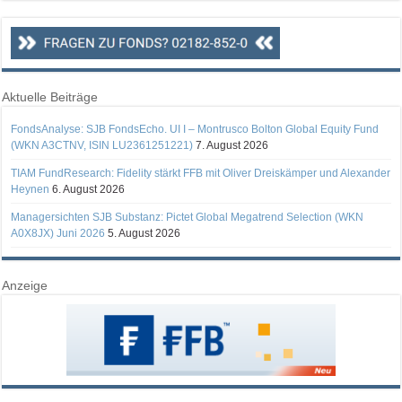
Aktuelle Beiträge
FondsAnalyse: SJB FondsEcho. UI I – Montrusco Bolton Global Equity Fund
(WKN A3CTNV, ISIN LU2361251221)
7. August 2026
TIAM FundResearch: Fidelity stärkt FFB mit Oliver Dreiskämper und Alexander
Heynen
6. August 2026
Managersichten SJB Substanz: Pictet Global Megatrend Selection (WKN
A0X8JX) Juni 2026
5. August 2026
Anzeige