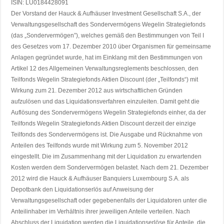
ISIN: LU0184428091
Der Vorstand der Hauck & Aufhäuser Investment Gesellschaft S.A., der
Verwaltungsgesellschaft des Sondervermögens Wegelin Strategiefonds
(das „Sondervermögen”), welches gemäß den Bestimmungen von Teil I
des Gesetzes vom 17. Dezember 2010 über Organismen für gemeinsame
Anlagen gegründet wurde, hat im Einklang mit den Bestimmungen von
Artikel 12 des Allgemeinen Verwaltungsreglements beschlossen, den
Teilfonds Wegelin Strategiefonds Aktien Discount (der „Teilfonds“) mit
Wirkung zum 21. Dezember 2012 aus wirtschaftlichen Gründen
aufzulösen und das Liquidationsverfahren einzuleiten. Damit geht die
Auflösung des Sondervermögens Wegelin Strategiefonds einher, da der
Teilfonds Wegelin Strategiefonds Aktien Discount derzeit der einzige
Teilfonds des Sondervermögens ist. Die Ausgabe und Rücknahme von
Anteilen des Teilfonds wurde mit Wirkung zum 5. November 2012
eingestellt. Die im Zusammenhang mit der Liquidation zu erwartenden
Kosten werden dem Sondervermögen belastet. Nach dem 21. Dezember
2012 wird die Hauck & Aufhäuser Banquiers Luxembourg S.A. als
Depotbank den Liquidationserlös auf Anweisung der
Verwaltungsgesellschaft oder gegebenenfalls der Liquidatoren unter die
Anteilinhaber im Verhältnis ihrer jeweiligen Anteile verteilen. Nach
Abschluss der Liquidation werden die Liquidationserlöse für Anteile, die