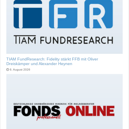
TIAM FundResearch: Fidelity stärkt FFB mit Oliver
Dreiskämper und Alexander Heynen
6. August 2026