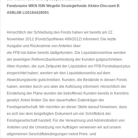
Fondsname WKN ISIN Wegelin Strategiefonds Aktien Discount B
A0BL0B LU0184428091
Hinsichtlich der Schließung des Fonds haben wir bereits am 22.
November 2012 (FondsSpotNews 499/2012) informiert. Die letzte
Ausgabe und Rücknahme von Anteilen über
die FFB hat daher bereits stattgefunden. Die Liquidationserlöse werden
der jeweiligen Referenzbankverbindung der Kunden gutgeschrieben.
Allen Kunden, die zum Zeitpunkt der Liquidation ein FFB-Fondsdepot:plus
eingerichtet haben, werden wir den Liquidationserlös auf dem
Abwicklungskonto gutschreiben. Kunden, die Bestände in diesen Fonds
haben, werden durch uns über die Auflösung informiert. Hinsichtlich der
Einstellung der Pläne wurden die betroffenen Kunden bereits in Kenntnis
gesetzt. Anbei finden Sie den dauerhaften Datenträger der
Fondsgesellschaft. Wir möchten an dieser Stelle darauf hinweisen, dass
es sich bei dem beigefügten Dokument um ein Schriftstück der
Fondsgesellschaft handelt. Für die Verwahrung und Administration von
Anteilen und die Umsetzung von Aufträgen verweisen wir auf unsere
allgemeinen Geschäftsbedingungen nebst Preis- und