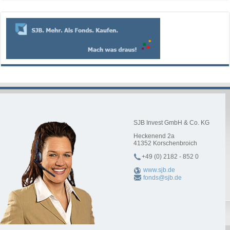
SJB Invest GmbH & Co. KG
Heckenend 2a
41352
Korschenbroich
+49 (0) 2182 - 852 0
www.sjb.de
fonds@sjb.de