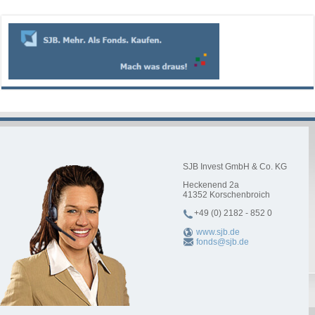
SJB Invest GmbH & Co. KG
Heckenend 2a
41352
Korschenbroich
+49 (0) 2182 - 852 0
www.sjb.de
fonds@sjb.de