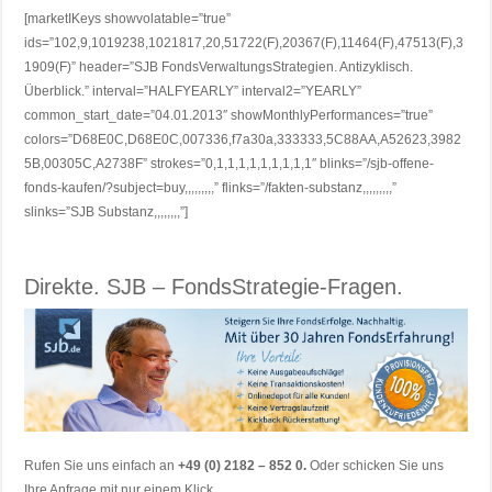
[marketIKeys showvolatable=”true”
ids=”102,9,1019238,1021817,20,51722(F),20367(F),11464(F),47513(F),3
1909(F)” header=”SJB FondsVerwaltungsStrategien. Antizyklisch.
Überblick.” interval=”HALFYEARLY” interval2=”YEARLY”
common_start_date=”04.01.2013″ showMonthlyPerformances=”true”
colors=”D68E0C,D68E0C,007336,f7a30a,333333,5C88AA,A52623,3982
5B,00305C,A2738F” strokes=”0,1,1,1,1,1,1,1,1,1″ blinks=”/sjb-offene-
fonds-kaufen/?subject=buy,,,,,,,,,” flinks=”/fakten-substanz,,,,,,,,,”
slinks=”SJB Substanz,,,,,,,,”]
Direkte. SJB – FondsStrategie-Fragen.
Rufen Sie uns einfach an
+49 (0) 2182 – 852 0.
Oder schicken Sie uns
Ihre Anfrage mit nur einem Klick.