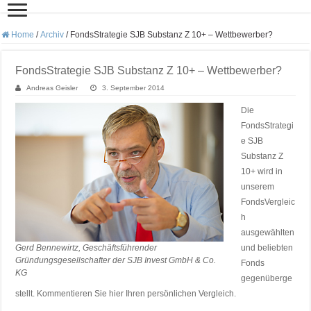
Home
/
Archiv
/
FondsStrategie SJB Substanz Z 10+ – Wettbewerber?
FondsStrategie SJB Substanz Z 10+ – Wettbewerber?
Andreas Geisler
3. September 2014
Die
FondsStrategi
e SJB
Substanz Z
10+ wird in
unserem
FondsVergleic
h
ausgewählten
Gerd Bennewirtz, Geschäftsführender
und beliebten
Gründungsgesellschafter der SJB Invest GmbH & Co.
Fonds
KG
gegenüberge
stellt. Kommentieren Sie hier Ihren persönlichen Vergleich.