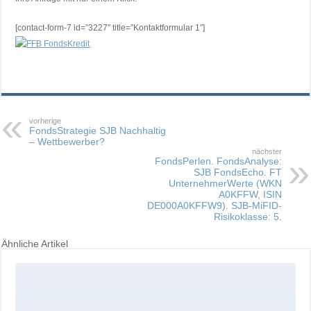
[contact-form-7 id=”3227″ title=”Kontaktformular 1″]
vorherige
FondsStrategie SJB Nachhaltig
– Wettbewerber?
nächster
FondsPerlen. FondsAnalyse:
SJB FondsEcho. FT
UnternehmerWerte (WKN
A0KFFW, ISIN
DE000A0KFFW9). SJB-MiFID-
Risikoklasse: 5.
Ähnliche Artikel