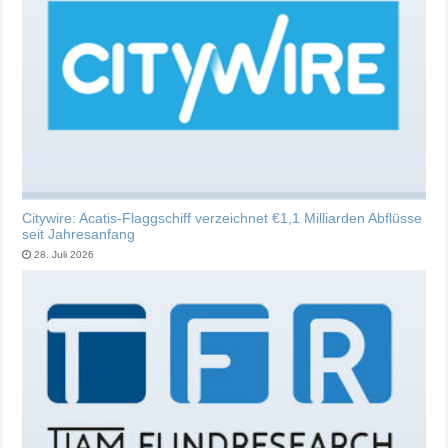
Citywire: Acatis-Flaggschiff verzeichnet €1,1 Milliarden Abflüsse
seit Jahresanfang
28. Juli 2026