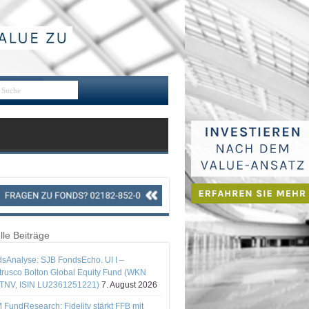
lle Beiträge
sAnalyse: SJB FondsEcho. UI I –
rusco Bolton Global Equity Fund (WKN
TNV, ISIN LU2361251221)
7. August 2026
 FundResearch: Fidelity stärkt FFB mit