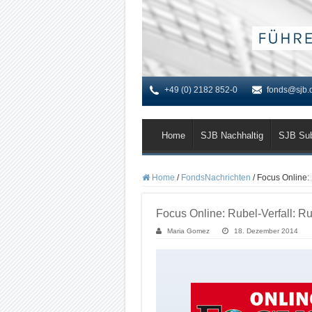
+49 (0) 2182 852-0
fonds@sjb.
Home
SJB Nachhaltig
SJB Su
Home
/
FondsNachrichten
/
Focus Online: 
Focus Online: Rubel-Verfall: Ru
Maria Gomez
18. Dezember 2014