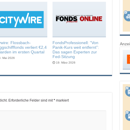
ywire: Flossbach-
FondsProfessionell: “Von
Anze
ggschifffonds verliert €2,4
Panik-Kurs weit entfernt”:
liarden im ersten Quartal
Das sagen Experten zur
Fed-Sitzung
3. Mai 2026
19. März 2026
icht.
Erforderliche Felder sind mit
*
markiert