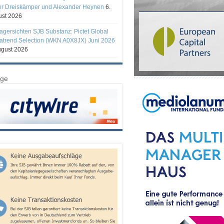
er Dreiskämper und Alexander Heynen
6.
st 2026
gersichten SJB Substanz: Pictet Global
trend Selection (WKN A0X8JX) Juni 2026
ugust 2026
ige