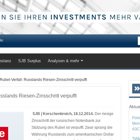
de
bstanz
SJB Surplus
Analysen & mehr
Rubel-Verfall: Russlands Riesen-Zinsschritt verpufft
sslands Riesen-Zinsschritt verpufft
Aktue
SJB | Korschenbroich, 18.12.2014.
Der riesige
Fond
Zinsschritt der russischen Notenbank zur
Mont
Stützung des Rubel ist verpufft: Zwar sprang die
A3C
Währung Russlands zum amerikanischen Dollar
TIAM