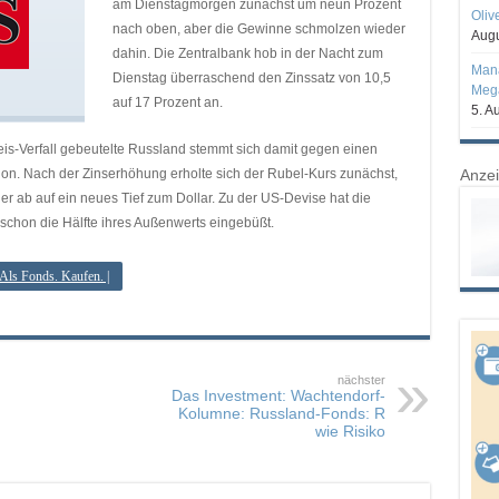
am Dienstagmorgen zunächst um neun Prozent
Oliv
nach oben, aber die Gewinne schmolzen wieder
Augu
dahin. Die Zentralbank hob in der Nacht zum
Mana
Dienstag überraschend den Zinssatz von 10,5
Mega
auf 17 Prozent an.
5. A
is-Verfall gebeutelte Russland stemmt sich damit gegen einen
on. Nach der Zinserhöhung erholte sich der Rubel-Kurs zunächst,
Anze
er ab auf ein neues Tief zum Dollar. Zu der US-Devise hat die
schon die Hälfte ihres Außenwerts eingebüßt.
 Als Fonds. Kaufen. |
nächster
Das Investment: Wachtendorf-
Kolumne: Russland-Fonds: R
wie Risiko