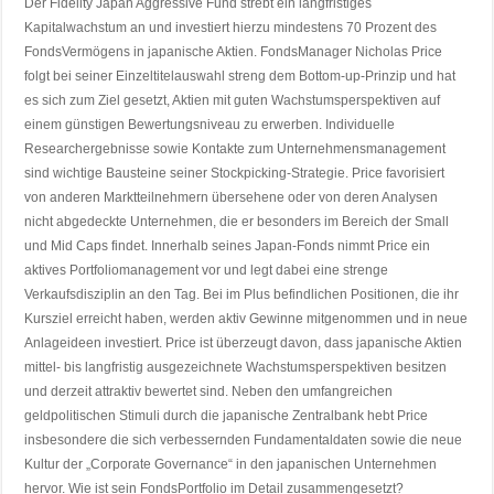
Der Fidelity Japan Aggressive Fund strebt ein langfristiges
Kapitalwachstum an und investiert hierzu mindestens 70 Prozent des
FondsVermögens in japanische Aktien. FondsManager Nicholas Price
folgt bei seiner Einzeltitelauswahl streng dem Bottom-up-Prinzip und hat
es sich zum Ziel gesetzt, Aktien mit guten Wachstumsperspektiven auf
einem günstigen Bewertungsniveau zu erwerben. Individuelle
Researchergebnisse sowie Kontakte zum Unternehmensmanagement
sind wichtige Bausteine seiner Stockpicking-Strategie. Price favorisiert
von anderen Marktteilnehmern übersehene oder von deren Analysen
nicht abgedeckte Unternehmen, die er besonders im Bereich der Small
und Mid Caps findet. Innerhalb seines Japan-Fonds nimmt Price ein
aktives Portfoliomanagement vor und legt dabei eine strenge
Verkaufsdisziplin an den Tag. Bei im Plus befindlichen Positionen, die ihr
Kursziel erreicht haben, werden aktiv Gewinne mitgenommen und in neue
Anlageideen investiert. Price ist überzeugt davon, dass japanische Aktien
mittel- bis langfristig ausgezeichnete Wachstumsperspektiven besitzen
und derzeit attraktiv bewertet sind. Neben den umfangreichen
geldpolitischen Stimuli durch die japanische Zentralbank hebt Price
insbesondere die sich verbessernden Fundamentaldaten sowie die neue
Kultur der „Corporate Governance“ in den japanischen Unternehmen
hervor. Wie ist sein FondsPortfolio im Detail zusammengesetzt?