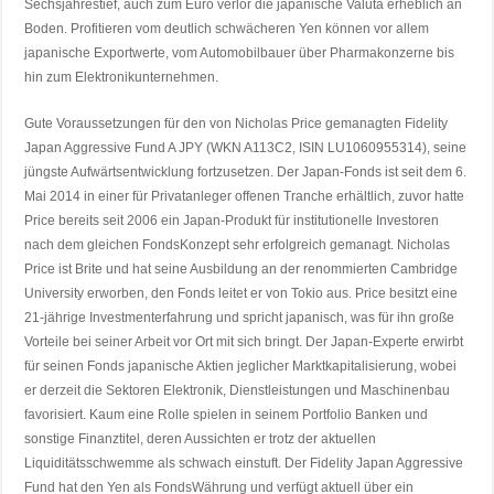
Sechsjahrestief, auch zum Euro verlor die japanische Valuta erheblich an
Boden. Profitieren vom deutlich schwächeren Yen können vor allem
japanische Exportwerte, vom Automobilbauer über Pharmakonzerne bis
hin zum Elektronikunternehmen.
Gute Voraussetzungen für den von Nicholas Price gemanagten Fidelity
Japan Aggressive Fund A JPY (WKN A113C2, ISIN LU1060955314), seine
jüngste Aufwärtsentwicklung fortzusetzen. Der Japan-Fonds ist seit dem 6.
Mai 2014 in einer für Privatanleger offenen Tranche erhältlich, zuvor hatte
Price bereits seit 2006 ein Japan-Produkt für institutionelle Investoren
nach dem gleichen FondsKonzept sehr erfolgreich gemanagt. Nicholas
Price ist Brite und hat seine Ausbildung an der renommierten Cambridge
University erworben, den Fonds leitet er von Tokio aus. Price besitzt eine
21-jährige Investmenterfahrung und spricht japanisch, was für ihn große
Vorteile bei seiner Arbeit vor Ort mit sich bringt. Der Japan-Experte erwirbt
für seinen Fonds japanische Aktien jeglicher Marktkapitalisierung, wobei
er derzeit die Sektoren Elektronik, Dienstleistungen und Maschinenbau
favorisiert. Kaum eine Rolle spielen in seinem Portfolio Banken und
sonstige Finanztitel, deren Aussichten er trotz der aktuellen
Liquiditätsschwemme als schwach einstuft. Der Fidelity Japan Aggressive
Fund hat den Yen als FondsWährung und verfügt aktuell über ein