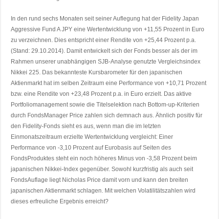
In den rund sechs Monaten seit seiner Auflegung hat der Fidelity Japan
Aggressive Fund A JPY eine Wertentwicklung von +11,55 Prozent in Euro
zu verzeichnen. Dies entspricht einer Rendite von +25,44 Prozent p.a.
(Stand: 29.10.2014). Damit entwickelt sich der Fonds besser als der im
Rahmen unserer unabhängigen SJB-Analyse genutzte Vergleichsindex
Nikkei 225. Das bekannteste Kursbarometer für den japanischen
Aktienmarkt hat im selben Zeitraum eine Performance von +10,71 Prozent
bzw. eine Rendite von +23,48 Prozent p.a. in Euro erzielt. Das aktive
Portfoliomanagement sowie die Titelselektion nach Bottom-up-Kriterien
durch FondsManager Price zahlen sich demnach aus. Ähnlich positiv für
den Fidelity-Fonds sieht es aus, wenn man die im letzten
Einmonatszeitraum erzielte Wertentwicklung vergleicht: Einer
Performance von -3,10 Prozent auf Eurobasis auf Seiten des
FondsProduktes steht ein noch höheres Minus von -3,58 Prozent beim
japanischen Nikkei-Index gegenüber. Sowohl kurzfristig als auch seit
FondsAuflage liegt Nicholas Price damit vorn und kann den breiten
japanischen Aktienmarkt schlagen. Mit welchen Volatilitätszahlen wird
dieses erfreuliche Ergebnis erreicht?