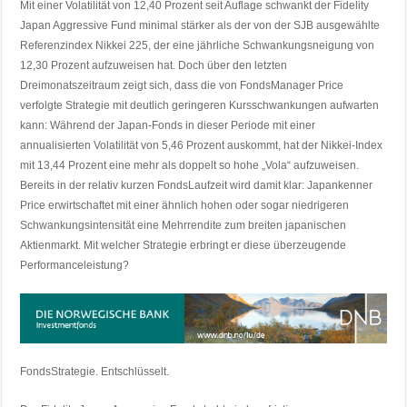
Mit einer Volatilität von 12,40 Prozent seit Auflage schwankt der Fidelity
Japan Aggressive Fund minimal stärker als der von der SJB ausgewählte
Referenzindex Nikkei 225, der eine jährliche Schwankungsneigung von
12,30 Prozent aufzuweisen hat. Doch über den letzten
Dreimonatszeitraum zeigt sich, dass die von FondsManager Price
verfolgte Strategie mit deutlich geringeren Kursschwankungen aufwarten
kann: Während der Japan-Fonds in dieser Periode mit einer
annualisierten Volatilität von 5,46 Prozent auskommt, hat der Nikkei-Index
mit 13,44 Prozent eine mehr als doppelt so hohe „Vola“ aufzuweisen.
Bereits in der relativ kurzen FondsLaufzeit wird damit klar: Japankenner
Price erwirtschaftet mit einer ähnlich hohen oder sogar niedrigeren
Schwankungsintensität eine Mehrrendite zum breiten japanischen
Aktienmarkt. Mit welcher Strategie erbringt er diese überzeugende
Performanceleistung?
FondsStrategie. Entschlüsselt.