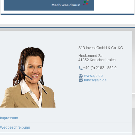
SJB Invest GmbH & Co. KG
Heckenend 2a
41352
Korschenbroich
+49 (0) 2182 - 852 0
www.sjb.de
fonds@sjb.de
Impressum
Wegbeschreibung