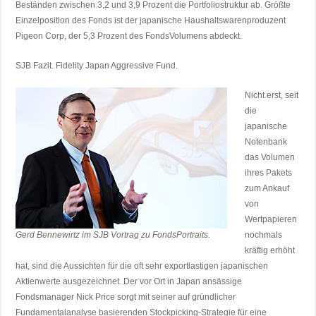
Beständen zwischen 3,2 und 3,9 Prozent die Portfoliostruktur ab. Größte
Einzelposition des Fonds ist der japanische Haushaltswarenproduzent
Pigeon Corp, der 5,3 Prozent des FondsVolumens abdeckt.
SJB Fazit. Fidelity Japan Aggressive Fund.
Nicht erst, seit
die
japanische
Notenbank
das Volumen
ihres Pakets
zum Ankauf
von
Wertpapieren
Gerd Bennewirtz im SJB Vortrag zu FondsPortraits.
nochmals
kräftig erhöht
hat, sind die Aussichten für die oft sehr exportlastigen japanischen
Aktienwerte ausgezeichnet. Der vor Ort in Japan ansässige
Fondsmanager Nick Price sorgt mit seiner auf gründlicher
Fundamentalanalyse basierenden Stockpicking-Strategie für eine