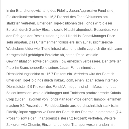
In der Branchengewichtung des Fidelity Japan Aggressive Fund sind
Elektronikunternehmen mit 16,2 Prozent des FondsVolumens am
stärksten vertreten. Unter den Top-Positionen des Fonds wird dieser
Bereich durch Stanley Electric sowie Hitachi abgedeckt. Besonders von
den Erfolgen der Restrukturierung bei Hitachi ist FondsManager Price
sehr angetan. Das Unternehmen fokussiere sich auf aussichtsreiche
Wachstumsfelder wie IT und Infrastruktur und stoße zugleich die nicht zum
Kerngeschäft gehörigen Bereiche ab, betont Price, was die
Gewinnsituation sowie den Cash Flow erheblich verbessere. Den zweiten
Platz im Branchenportfolio seines Japan-Fonds nimmt der
Dienstleistungssektor mit 15,7 Prozent ein. Vertreten wird der Bereich
unter den Top-Holdings durch Kakaku.com, einen japanischen Internet-
Dienstleister. 9,9 Prozent des FondsVermögens sind im Maschinenbau-
Sektor investiert, wo die Minibagger und Traktoren produzierende Kubota
Corp zu den Favoriten von FondsManager Price gehört. Immobilienfirmen
machen 9,1 Prozent der Fondsbestände aus, durchschnittlich stark ist im
Fidelity Japan Aggressive Fund der Bereich der Pharmaunternehmen (7,4
Prozent) sowie der Finanzdienstleister (7,2 Prozent) vertreten. Weitere
Sektoren wie Chemie, Einzelhandel oder Transportwesen runden mit