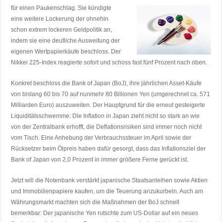
für einen Paukenschlag. Sie kündigte
eine weitere Lockerung der ohnehin
schon extrem lockeren Geldpolitik an,
indem sie eine deutliche Ausweitung der
eigenen Wertpapierkäufe beschloss. Der
Nikkei 225-Index reagierte sofort und schoss fast fünf Prozent nach oben.
Konkret beschloss die Bank of Japan (BoJ), ihre jährlichen Asset-Käufe
von bislang 60 bis 70 auf nunmehr 80 Billionen Yen (umgerechnet ca. 571
Milliarden Euro) auszuweiten. Der Hauptgrund für die erneut gesteigerte
Liquiditätsschwemme: Die Inflation in Japan zieht nicht so stark an wie
von der Zentralbank erhofft, die Deflationsrisiken sind immer noch nicht
vom Tisch. Eine Anhebung der Verbrauchssteuer im April sowie der
Rücksetzer beim Ölpreis haben dafür gesorgt, dass das Inflationsziel der
Bank of Japan von 2,0 Prozent in immer größere Ferne gerückt ist.
Jetzt will die Notenbank verstärkt japanische Staatsanleihen sowie Aktien
und Immobilienpapiere kaufen, um die Teuerung anzukurbeln. Auch am
Währungsmarkt machten sich die Maßnahmen der BoJ schnell
bemerkbar: Der japanische Yen rutschte zum US-Dollar auf ein neues