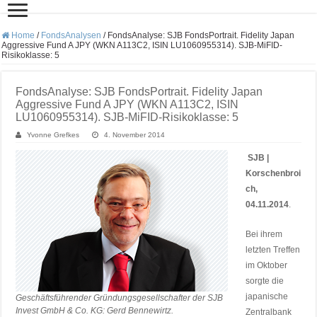
Home
/
FondsAnalysen
/
FondsAnalyse: SJB FondsPortrait. Fidelity Japan
Aggressive Fund A JPY (WKN A113C2, ISIN LU1060955314). SJB-MiFID-
Risikoklasse: 5
FondsAnalyse: SJB FondsPortrait. Fidelity Japan
Aggressive Fund A JPY (WKN A113C2, ISIN
LU1060955314). SJB-MiFID-Risikoklasse: 5
Yvonne Grefkes
4. November 2014
SJB |
Korschenbroi
ch,
04.11.2014
.
Bei ihrem
letzten Treffen
im Oktober
sorgte die
japanische
Geschäftsführender Gründungsgesellschafter der SJB
Invest GmbH & Co. KG: Gerd Bennewirtz.
Zentralbank