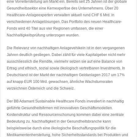
eine Vorreiterstellung am Markt ein. Bereits seit 25 Jahren ist der globale
Gesundheitssektor eine Kernexpertise des Unternehmens. Über 20
Healthcare-Anlageexperten verwalten aktuell rund CHF 6 Mrd. in
verschiedenen Anlagelösungen. Das Portfolio des neuen Healthcare-
Fonds wird 40 Titel aus vier Regionen umfassen, die einer
Nachhaltigkeitsprüfung unterzogen wurden.
Die Relevanz von nachhaltigen Anlagevehikeln ist in den vergangenen
Jahren deutlich gestiegen. Dabei zählt für viele Kapitalgeber nicht mehr
ausschliesslich die Rendite, vielmehr setzen sie auf eine Balance von
Ertrag und ethisch, sozial sowie ökologisch vertretbaren Investments. In
Deutschland ist der Markt der nachhaltigen Geldanlagen 2017 um 17%
auf knapp EUR 100 Mrd. gewachsen, ähnliche Wachstumsraten
verzeichnen Österreich und die Schweiz.
Der BB Adamant Sustainable Healthcare Fonds investiert in nachhaltig
geführte Gesundheitsfirmen mit innovativen Geschäftsmodellen.
Kostenstruktur und Ressourcenschonung kommen dabei eine zentrale
Bedeutung zu. Nachhaltigkeit in der Gesundheitsbranche kann
beispielsweise durch eine ökologische Beschaffungspolitik für die
Medikamentenherstellung, hohe Sicherheitsstandards bei Produkten und