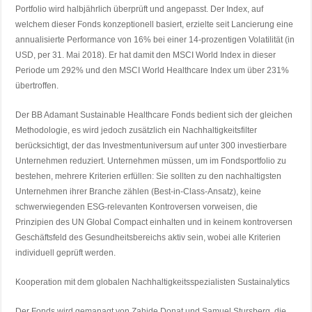
Portfolio wird halbjährlich überprüft und angepasst. Der Index, auf
welchem dieser Fonds konzeptionell basiert, erzielte seit Lancierung eine
annualisierte Performance von 16% bei einer 14-prozentigen Volatilität (in
USD, per 31. Mai 2018). Er hat damit den MSCI World Index in dieser
Periode um 292% und den MSCI World Healthcare Index um über 231%
übertroffen.
Der BB Adamant Sustainable Healthcare Fonds bedient sich der gleichen
Methodologie, es wird jedoch zusätzlich ein Nachhaltigkeitsfilter
berücksichtigt, der das Investmentuniversum auf unter 300 investierbare
Unternehmen reduziert. Unternehmen müssen, um im Fondsportfolio zu
bestehen, mehrere Kriterien erfüllen: Sie sollten zu den nachhaltigsten
Unternehmen ihrer Branche zählen (Best-in-Class-Ansatz), keine
schwerwiegenden ESG-relevanten Kontroversen vorweisen, die
Prinzipien des UN Global Compact einhalten und in keinem kontroversen
Geschäftsfeld des Gesundheitsbereichs aktiv sein, wobei alle Kriterien
individuell geprüft werden.
Kooperation mit dem globalen Nachhaltigkeitsspezialisten Sustainalytics
Der Fonds wird gemanagt von Zahide Donat und Samuel Stursberg, die