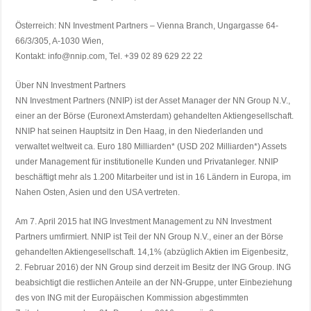
Österreich: NN Investment Partners – Vienna Branch, Ungargasse 64-
66/3/305, A-1030 Wien,
Kontakt: info@nnip.com, Tel. +39 02 89 629 22 22
Über NN Investment Partners
NN Investment Partners (NNIP) ist der Asset Manager der NN Group N.V.,
einer an der Börse (Euronext Amsterdam) gehandelten Aktiengesellschaft.
NNIP hat seinen Hauptsitz in Den Haag, in den Niederlanden und
verwaltet weltweit ca. Euro 180 Milliarden* (USD 202 Milliarden*) Assets
under Management für institutionelle Kunden und Privatanleger. NNIP
beschäftigt mehr als 1.200 Mitarbeiter und ist in 16 Ländern in Europa, im
Nahen Osten, Asien und den USA vertreten.
Am 7. April 2015 hat ING Investment Management zu NN Investment
Partners umfirmiert. NNIP ist Teil der NN Group N.V., einer an der Börse
gehandelten Aktiengesellschaft. 14,1% (abzüglich Aktien im Eigenbesitz,
2. Februar 2016) der NN Group sind derzeit im Besitz der ING Group. ING
beabsichtigt die restlichen Anteile an der NN-Gruppe, unter Einbeziehung
des von ING mit der Europäischen Kommission abgestimmten