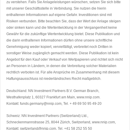
zu verstehen. Falls Sie Anlageleistungen wünschen, setzen Sie sich bitte
mit unserer Geschäftsstelle in Verbindung. Sie nutzen die hierin
enthaltenen Informationen auf eigene Gefahr. Investitionen sind mit
Risiken verbunden. Bitte beachten Sie, dass der Wert der Anlage steigen
oder sinken kann und die Wertentwicklung in der Vergangenheit keine
Gewähr für die zukünftige Wertentwicklung bietet. Diese Publikation und
die darin enthaltenen Informationen dürfen ohne unsere schriftliche
Genehmigung weder kopiert, vervielfältigt, verbreitet noch Dritten in
sonstiger Weise zugänglich gemacht werden. Diese Publikation ist kein
Angebot für den Kauf oder Verkauf von Wertpapieren und richtet sich nicht
an Personen in Ländern, in denen die Verbreitung solcher Materialien
rechtlich verboten ist. Für alle Ansprüche im Zusammenhang mit diesem
Haftungsausschluss ist niederländisches Recht maßgeblich.
Deutschland: NN Investment Partners B.V. German Branch,
Westhafenplatz 1, 60327 Frankfurt am Main, www.nnip.com.
Kontakt: funds.germany@nnip.com, Tel. + 49 69 50 95 49-20
Schweiz: NN Investment Partners (Switzerland) Ltd.,
Schneckenmannstrasse 25, 8044 Zürich, Switzerland, www.nnip.com,
Kontakt: switzerland@nnip.com, Tel. +41 58 252 55 50