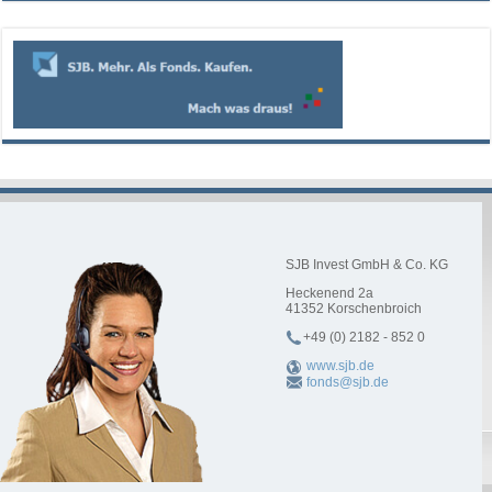
SJB Invest GmbH & Co. KG
Heckenend 2a
41352
Korschenbroich
+49 (0) 2182 - 852 0
www.sjb.de
fonds@sjb.de