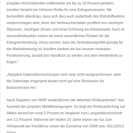
jüngsten Höchstständen mittlerweile um bis zu 20 Prozent gefallen,
insofern besteht ein höheres Risiko für eine Ertragsrezession. Wir
bezweifeln allerdings, dass sich dies auch außerhalb des Rohstoffsektors
niederschlagen wird, denn der Verbrauchersektor profitiert von niedrigen
Ölpreisen, niedrigen Zinsen und einer Erholung am Arbeitsmarkt. Auch im
Gesundheitssektor sehen wir keine wesentlichen Risiken für die
Ertragsentwicklung. Hinzu kommt, dass die Zentralbankpolitik günstig für
die Marktstimmung ist. Insofern bleiben wir bei unserer neutralen
Positionierung, anstatt das Handtuch zu werfen und dem Herdentrieb zu
folgen.“
„Negative Datenüberraschungen sind zwar nicht ausgeschlossen, aber
die Datenlage insgesamt deutet nicht auf eine Rezession als
Basisszenario hin.“
Nach Angaben von NNIP verdeutlichen die aktuellen Risikoprämien* das
Ausmaß der jüngsten Marktbewegungen: So liegt der Risikoaufschlag auf
Aktien derzeit bei rund 5 Prozent im Vergleich zum Langzeitdurchschnitt
von 3,5 Prozent. Während der letzten 25 Jahre waren sie nur zum
Höhepunkt der Kreditkrise sowie der Eurokrise von 2008 bzw. 2012/2013
höher.