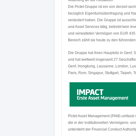
Mitteilung an die Redaktion
Die Pictet-Gruppe ist ein von derzeit s
bezüglich Eigentumsübertragung und Nac
verändert haben. Die Gruppe ist aussch
und Asset Services tätig, betreibt kein In
und verwalteten Vermögen von EUR 435 M
Bereich zählt sie heute zu den führend
Die Gruppe hat ihren Hauptsitz in Genf,
und hat weltweit insgesamt 27 Geschäftsst
Genf, Hongkong, Lausanne, London, Lux
Paris, Rom, Singapur, Stuttgart, Taipeh, Te
Pictet Asset Management (PAM) umfasst s
die in der institutionellen Vermögens- u
untersteht der Financial Conduct Authority