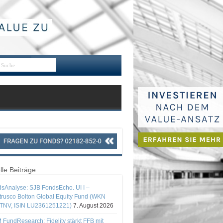
lle Beiträge
sAnalyse: SJB FondsEcho. UI I –
rusco Bolton Global Equity Fund (WKN
TNV, ISIN LU2361251221)
7. August 2026
 FundResearch: Fidelity stärkt FFB mit