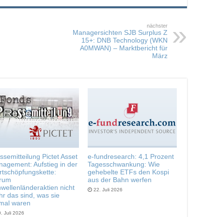
nächster
Managersichten SJB Surplus Z
15+: DNB Technology (WKN
A0MWAN) – Marktbericht für
März
ssemitteilung Pictet Asset
e-fundresearch: 4,1 Prozent
agement: Aufstieg in der
Tagesschwankung: Wie
tschöpfungskette:
gehebelte ETFs den Kospi
rum
aus der Bahn werfen
wellenländeraktien nicht
22. Juli 2026
r das sind, was sie
mal waren
. Juli 2026