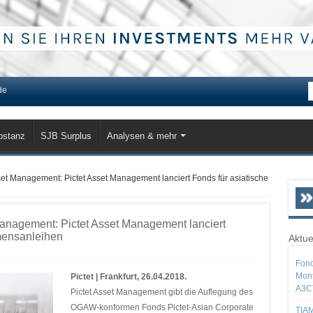
de
bstanz
SJB Surplus
Analysen & mehr
set Management: Pictet Asset Management lanciert Fonds für asiatische
Management: Pictet Asset Management lanciert
mensanleihen
Aktue
Fond
Mont
Pictet | Frankfurt, 26.04.2018.
A3C
Pictet Asset Management gibt die Auflegung des
OGAW-konformen Fonds Pictet-Asian Corporate
TIAM