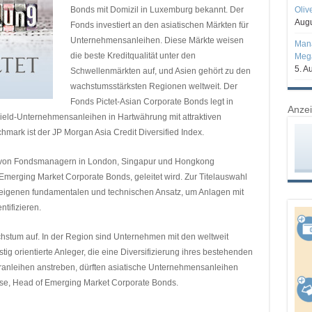
Bonds mit Domizil in Luxemburg bekannt. Der
Oliv
Augu
Fonds investiert an den asiatischen Märkten für
Unternehmensanleihen. Diese Märkte weisen
Mana
die beste Kreditqualität unter den
Mega
5. A
Schwellenmärkten auf, und Asien gehört zu den
wachstumsstärksten Regionen weltweit. Der
Fonds Pictet-Asian Corporate Bonds legt in
Anze
ield-Unternehmensanleihen in Hartwährung mit attraktiven
chmark ist der JP Morgan Asia Credit Diversified Index.
 von Fondsmanagern in London, Singapur und Hongkong
 Emerging Market Corporate Bonds, geleitet wird. Zur Titelauswahl
 eigenen fundamentalen und technischen Ansatz, um Anlagen mit
tifizieren.
chstum auf. In der Region sind Unternehmen mit den weltweit
istig orientierte Anleger, die eine Diversifizierung ihres bestehenden
eranleihen anstreben, dürften asiatische Unternehmensanleihen
efise, Head of Emerging Market Corporate Bonds.