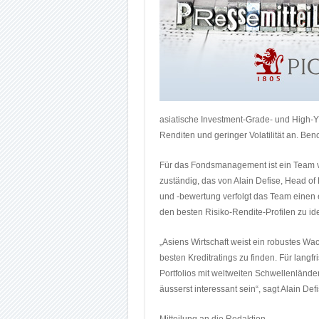
asiatische Investment-Grade- und High-Y
Renditen und geringer Volatilität an. Ben
Für das Fondsmanagement ist ein Team
zuständig, das von Alain Defise, Head of
und -bewertung verfolgt das Team einen
den besten Risiko-Rendite-Profilen zu iden
„Asiens Wirtschaft weist ein robustes Wa
besten Kreditratings zu finden. Für langfr
Portfolios mit weltweiten Schwellenländ
äusserst interessant sein“, sagt Alain D