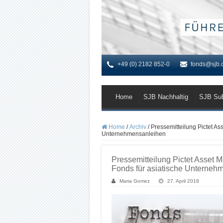
+49 (0) 2182 852-0
fonds@sjb.
Home
SJB Nachhaltig
SJB Su
Home
/
Archiv
/
Pressemitteilung Pictet As
Unternehmensanleihen
Pressemitteilung Pictet Asset 
Fonds für asiatische Unterneh
Maria Gomez
27. April 2018