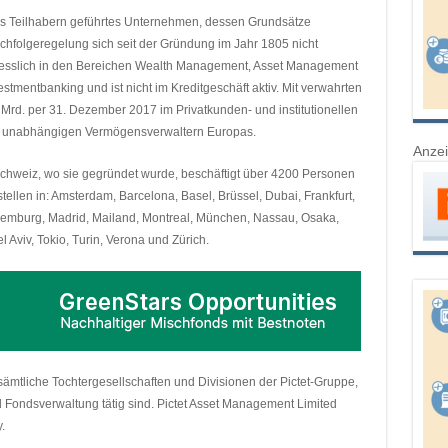
echs Teilhabern geführtes Unternehmen, dessen Grundsätze
hfolgeregelung sich seit der Gründung im Jahr 1805 nicht
liesslich in den Bereichen Wealth Management, Asset Management
vestmentbanking und ist nicht im Kreditgeschäft aktiv. Mit verwahrten
rd. per 31. Dezember 2017 im Privatkunden- und institutionellen
en unabhängigen Vermögensverwaltern Europas.
Anze
 Schweiz, wo sie gegründet wurde, beschäftigt über 4200 Personen
ellen in: Amsterdam, Barcelona, Basel, Brüssel, Dubai, Frankfurt,
emburg, Madrid, Mailand, Montreal, München, Nassau, Osaka,
l Aviv, Tokio, Turin, Verona und Zürich.
ämtliche Tochtergesellschaften und Divisionen der Pictet-Gruppe,
nd Fondsverwaltung tätig sind. Pictet Asset Management Limited
.