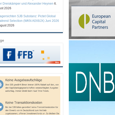
er Dreiskämper und Alexander Heynen
6.
st 2026
gersichten SJB Substanz: Pictet Global
trend Selection (WKN A0X8JX) Juni 2026
ugust 2026
ige