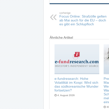
vorherige
Focus Online: Strafzölle gelten
ab Mai auch für die EU – doch
es gibt ein Schlupfloch
Ähnliche Artikel
e-fundresearch: Hohe
Pre
Volatilität im Kospi: Wird sich
Man
das südkoreanische Wunder
Wer
fortsetzen?
Wa
Sch
4. August 2026
meh
ein
30