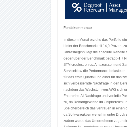
Fondskommentar
In diesem Monat erzielte das Portfolio ei
hinter der Benchmark mit 14,9 Prozent zur
Jahresbeginn liegt die absolute Rendite d
gegenüber der Benchmark beträgt -1,7 P
STMicroelectronics, Amazon.com und Sam
ServiceNow die Performance belasteten. 
für das erste Quartal und einer für das z
sich verbessernde Nachfrage in den Bere
nachdem das Wachstum von AWS sich uner
Enterprise-AI-Nachfrage und vertiefte Pa
zu, da Rekordgewinne im Chipbereich u
Speicherbereich das Vertrauen in einen d
da Softwareaktien weiterhin unter Druck 
zudem wurde das Unternehmen zugunsten