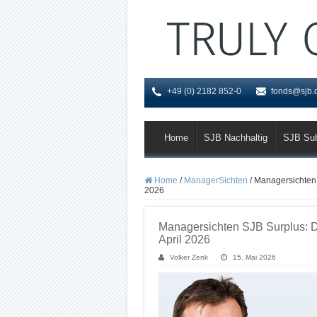
+49 (0) 2182 852-0
fonds@sjb.
Home
SJB Nachhaltig
SJB Su
Home
/
ManagerSichten
/
Managersichten
2026
Managersichten SJB Surplus:
April 2026
Volker Zenk
15. Mai 2026