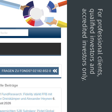
lle Beiträge
 FundResearch: Fidelity stärkt FFB mit
er Dreiskämper und Alexander Heynen
6.
st 2026
gersichten SJB Substanz: Pictet Global