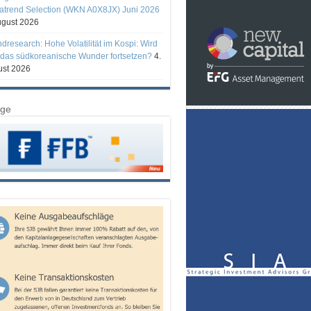
trend Selection (WKN A0X8JX) Juni 2026
ugust 2026
ndresearch: Hohe Volatilität im Kospi: Wird
 das südkoreanische Wunder fortsetzen?
4.
st 2026
ige