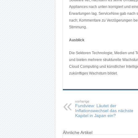
Software fiel, nachdem es seine Umsatzp
Appliances nach unten korrigiert und eine
Erwartungen lag. ServiceNow gab nach so
nach; Kommentare zu Verzögerungen bei
Stimmung.
Ausblick
Die Sektoren Technologie, Medien und Te
und bieten mehrere strukturelle Wachstum
Cloud Computing und künstlicher Intellige
zukünftiges Wachstum bildet.
vorherige
Fundview: Läutet der
Inflationswechsel das nächste
Kapitel in Japan ein?
Ähnliche Artikel