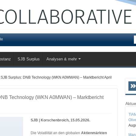
de
bstanz
SJB Surplus
Analysen & mehr
 SJB Surplus: DNB Technology (WKN A0MWAN) – Marktbericht April
 DNB Technology (WKN A0MWAN) – Marktbericht
Aktue
TIAM
Oliv
SJB | Korschenbroich, 15.05.2026.
Augu
Die Volatilität an den globalen
Aktienmärkten
Mana