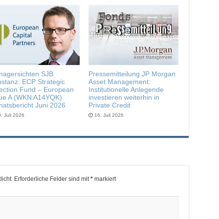
agersichten SJB
Pressemitteilung JP Morgan
stanz: ECP Strategic
Asset Management:
ection Fund – European
Institutionelle Anlegende
lue A (WKN A14YQK)
investieren weiterhin in
atsbericht Juni 2026
Private Credit
. Juli 2026
16. Juli 2026
icht.
Erforderliche Felder sind mit
*
markiert