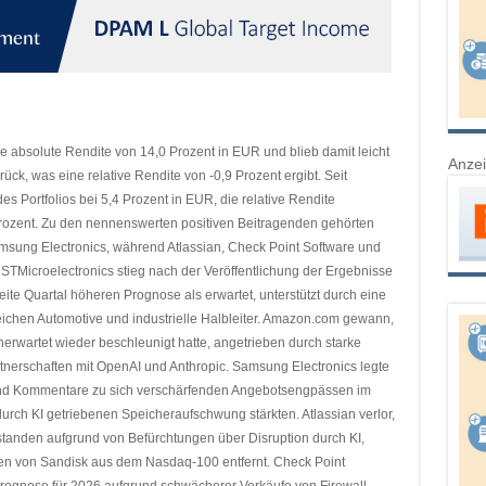
ne absolute Rendite von 14,0 Prozent in EUR und blieb damit leicht
Anze
ück, was eine relative Rendite von -0,9 Prozent ergibt. Seit
es Portfolios bei 5,4 Prozent in EUR, die relative Rendite
rozent. Zu den nennenswerten positiven Beitragenden gehörten
sung Electronics, während Atlassian, Check Point Software und
STMicroelectronics stieg nach der Veröffentlichung der Ergebnisse
weite Quartal höheren Prognose als erwartet, unterstützt durch eine
ichen Automotive und industrielle Halbleiter. Amazon.com gewann,
wartet wieder beschleunigt hatte, angetrieben durch starke
rtnerschaften mit OpenAI und Anthropic. Samsung Electronics legte
nd Kommentare zu sich verschärfenden Angebotsengpässen im
urch KI getriebenen Speicheraufschwung stärkten. Atlassian verlor,
standen aufgrund von Befürchtungen über Disruption durch KI,
 von Sandisk aus dem Nasdaq-100 entfernt. Check Point