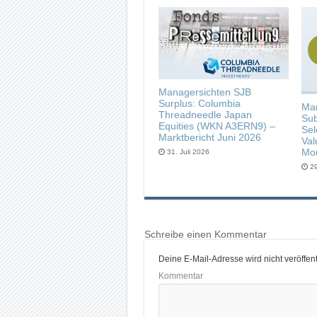
Managersichten SJB
Surplus: Columbia
Man
Threadneedle Japan
Sub
Equities (WKN A3ERN9) –
Sel
Marktbericht Juni 2026
Va
Mon
31. Juli 2026
29
Schreibe einen Kommentar
Deine E-Mail-Adresse wird nicht veröffentl
Kommentar