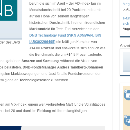
beruhigte sich im
April
– der VIX-Index lag im
Mega
5. A
Monatsdurchschnitt bei 20 Punkten und damit
auf der Höhe von seinem langfristigen
e-fu
historischen Durchschnitt. In einem freundlichen
sich
Augu
Marktumfeld
für Tech-Titel verzeichnete der
DNB Technology Fund (WKN A0MWAN, ISIN
LU0302296495)
ein kräftiges Kursplus von
ger des DNB
Anze
+14,00 Prozent
und entwickelte sich ähnlich wie
die Benchmark, die um +14,9 Prozent zulegte.
onat gehörten
Amazon
und
Samsung
, während die Aktien von
ce belasteten.
DNB-FondsManager Anders Tandberg-Johansen
 jüngsten Marktbewegungen und
fasst für alle FondsInvestoren der
em globalen
Technologiesektor
zusammen.
sen am VIX-Index, einem weit verbreiteten Maß für die Volatilität des
tt bei 20 und damit im Einklang mit ihrem langfristigen