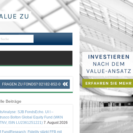
lle Beiträge
sAnalyse: SJB FondsEcho. UI I –
rusco Bolton Global Equity Fund (WKN
TNV, ISIN LU2361251221)
7. August 2026
 FundResearch: Fidelity stärkt FFB mit