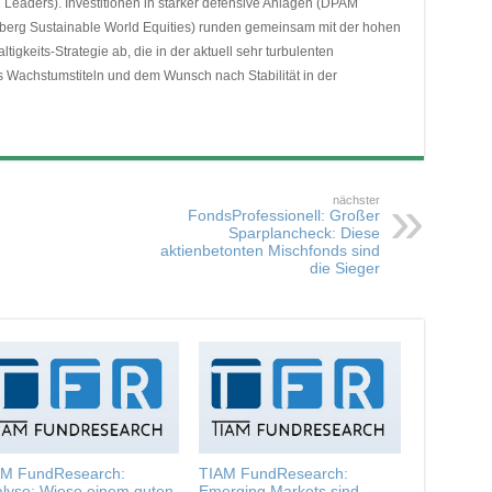
l Leaders). Investitionen in stärker defensive Anlagen (DPAM
nberg Sustainable World Equities) runden gemeinsam mit der hohen
igkeits-Strategie ab, die in der aktuell sehr turbulenten
s Wachstumstiteln und dem Wunsch nach Stabilität in der
nächster
FondsProfessionell: Großer
Sparplancheck: Diese
aktienbetonten Mischfonds sind
die Sieger
AM FundResearch:
TIAM FundResearch:
lyse: Wieso einem guten
Emerging Markets sind