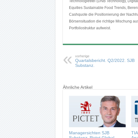
Technologietitel (DNB Technology, Digita
Equities Sustainable Food Trends, Bere
Cashquote die Positionierung der Nachhalt
Börsensituation die richtige Mischung au
Portfoliostruktur aufweist.
vorherige
Quartalsbericht. Q2/2022. SJB
Substanz.
Ähnliche Artikel
Managersichten SJB
TI
Substanz: Pictet Global
Ana