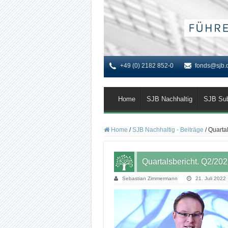
+49 (0) 2182 852-0
fonds@sjb.
Home
SJB Nachhaltig
SJB Su
Home
/
SJB Nachhaltig - Beiträge
/
Quartal
Quartalsbericht. Q2/202
Sebastian Zimmermann
21. Juli 2022