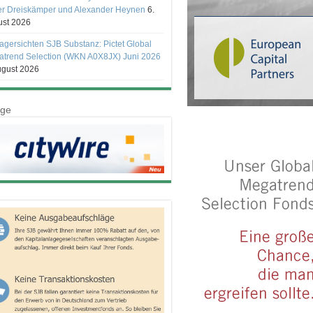
er Dreiskämper und Alexander Heynen
6.
st 2026
gersichten SJB Substanz: Pictet Global
trend Selection (WKN A0X8JX) Juni 2026
ugust 2026
ige