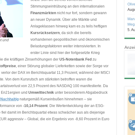
Oliv
Stimmungseintrübung an den internationalen
Augu
Finanzmärkten
nicht nur fort, sondern gewann
Mana
an neuer Dynamik. Über alle Märkte und
Mega
Anlageklassen hinweg kam es zu teils heftigen
5. A
Kursrücksetzern
, da sich die bereits
vorhandenen geopolitischen und ökonomischen
t und
Belastungsfaktoren weiter intensivierten. In
Anze
erster Linie sind hier der fortgesetzte Krieg
e die kräftigen Zinserhöhungen der
US-Notenbank Fed
zu
offpreise
, einer Störung globaler Lieferketten sowie der Sorge vor
verlor der DAX im Berichtsquartal 11,3 Prozent, während der MSCI
te. Von dem Kursrutsch am stärksten betroffen waren die
uartalsverlust von 22,5 Prozent des NASDAQ 100 manifestierte. Da
e En21ergien und
Umwelttechnik
unter besonderem Abgabedruck
Nachhaltig
naturgemäß Kurseinbußen hinnehmen – sie
erformance von
-10,14 Prozent
. Die Wertentwicklung der an ESG-
e fiel damit im Berichtsquartal etwas schwächer aus als diejenige
R aggressiv – Global, die ein Ergebnis von -8,60 Prozent in Euro