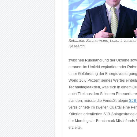
Sebastian Zimmermann, Leiter Investmen
Research.
zwischen
Russland
und der Ukraine sowi
nennen. Im Umfeld explodierender
Rohst
einer Gefährdung der Energieversorgung 
World 16,6 Prozent seines Wertes einbüß
Technologieaktien
, was sich in einem Q
auch Titel aus den Sektoren Erneuerbar
standen, musste die FondsStrategie
SJB 
verzeichnete im zweiten Quartal eine P
Kriterien orientierten SJB-Anlagestrategi
der Morningstar-Benchmark Mischfonds EU
erzielte.