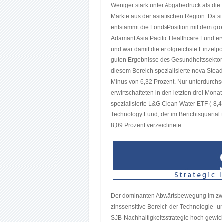
Weniger stark unter Abgabedruck als die
Märkte aus der asiatischen Region. Da si
entstammt die FondsPosition mit dem grö
Adamant Asia Pacific Healthcare Fund er
und war damit die erfolgreichste Einzelpo
guten Ergebnisse des Gesundheitssektors
diesem Bereich spezialisierte nova Stea
Minus von 6,32 Prozent. Nur unterdurchsc
erwirtschafteten in den letzten drei Mon
spezialisierte L&G Clean Water ETF (-8,4
Technology Fund, der im Berichtsquartal
8,09 Prozent verzeichnete.
Der dominanten Abwärtsbewegung im zwei
zinssensitive Bereich der Technologie- u
SJB-Nachhaltigkeitsstrategie hoch gewic