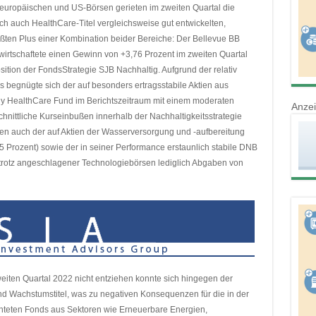
 europäischen und US-Börsen gerieten im zweiten Quartal die
ch auch HealthCare-Titel vergleichsweise gut entwickelten,
ßten Plus einer Kombination beider Bereiche: Der Bellevue BB
wirtschaftete einen Gewinn von +3,76 Prozent im zweiten Quartal
sition der FondsStrategie SJB Nachhaltig. Aufgrund der relativ
 begnügte sich der auf besonders ertragsstabile Aktien aus
dy HealthCare Fund im Berichtszeitraum mit einem moderaten
Anze
hnittliche Kurseinbußen innerhalb der Nachhaltigkeitsstrategie
aten auch der auf Aktien der Wasserversorgung und -aufbereitung
5 Prozent) sowie der in seiner Performance erstaunlich stabile DNB
 trotz angeschlagener Technologiebörsen lediglich Abgaben von
ten Quartal 2022 nicht entziehen konnte sich hingegen der
nd Wachstumstitel, was zu negativen Konsequenzen für die in der
hteten Fonds aus Sektoren wie Erneuerbare Energien,