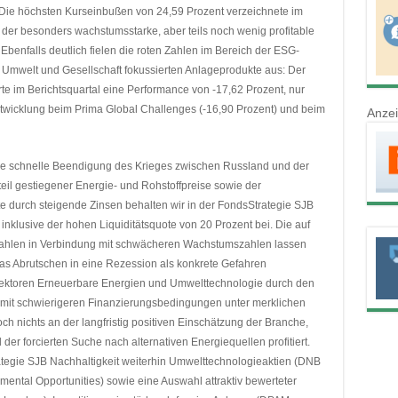
. Die höchsten Kurseinbußen von 24,59 Prozent verzeichnete im
, der besonders wachstumsstarke, aber teils noch wenig profitable
Ebenfalls deutlich fielen die roten Zahlen im Bereich der ESG-
r Umwelt und Gesellschaft fokussierten Anlageprodukte aus: Der
e im Berichtsquartal eine Performance von -17,62 Prozent, nur
entwicklung beim Prima Global Challenges (-16,90 Prozent) und beim
Anze
ine schnelle Beendigung des Krieges zwischen Russland und der
il gestiegener Energie- und Rohstoffpreise sowie der
 durch steigende Zinsen behalten wir in der FondsStrategie SJB
 inklusive der hohen Liquiditätsquote von 20 Prozent bei. Die auf
szahlen in Verbindung mit schwächeren Wachstumszahlen lassen
das Abrutschen in eine Rezession als konkrete Gefahren
ektoren Erneuerbare Energien und Umwelttechnologie durch den
damit schwierigeren Finanzierungsbedingungen unter merklichen
ch nichts an der langfristig positiven Einschätzung der Branche,
er forcierten Suche nach alternativen Energiequellen profitiert.
rategie SJB Nachhaltigkeit weiterhin Umwelttechnologieaktien (DNB
ental Opportunities) sowie eine Auswahl attraktiv bewerteter