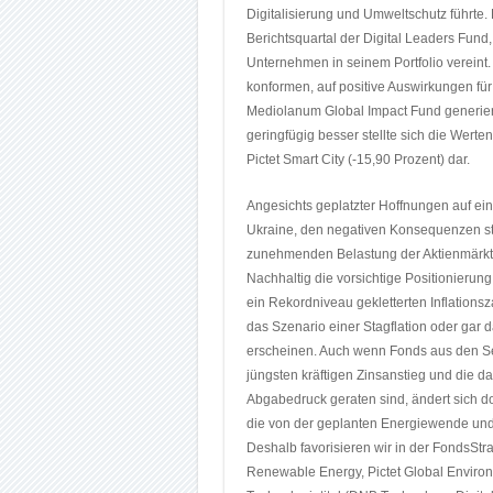
Digitalisierung und Umweltschutz führte
Berichtsquartal der Digital Leaders Fund
Unternehmen in seinem Portfolio vereint. 
konformen, auf positive Auswirkungen fü
Mediolanum Global Impact Fund generiert
geringfügig besser stellte sich die Wert
Pictet Smart City (-15,90 Prozent) dar.
Angesichts geplatzter Hoffnungen auf e
Ukraine, den negativen Konsequenzen ste
zunehmenden Belastung der Aktienmärkte
Nachhaltig die vorsichtige Positionierung
ein Rekordniveau gekletterten Inflation
das Szenario einer Stagflation oder gar 
erscheinen. Auch wenn Fonds aus den S
jüngsten kräftigen Zinsanstieg und die 
Abgabedruck geraten sind, ändert sich do
die von der geplanten Energiewende und d
Deshalb favorisieren wir in der FondsSt
Renewable Energy, Pictet Global Environm