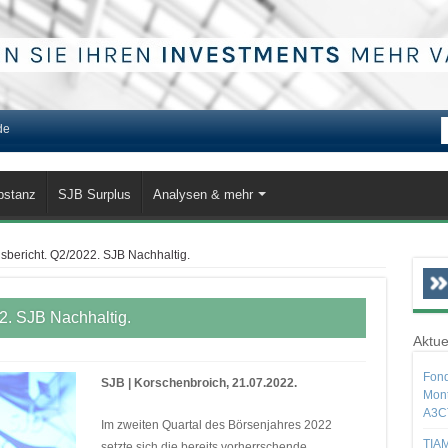
de
bstanz
SJB Surplus
Analysen & mehr
sbericht. Q2/2022. SJB Nachhaltig.
2. SJB Nachhaltig.
Aktue
Fond
SJB | Korschenbroich, 21.07.2022.
Mont
A3C
Im zweiten Quartal des Börsenjahres 2022
TIAM
setzte sich die bereits vorherrschende