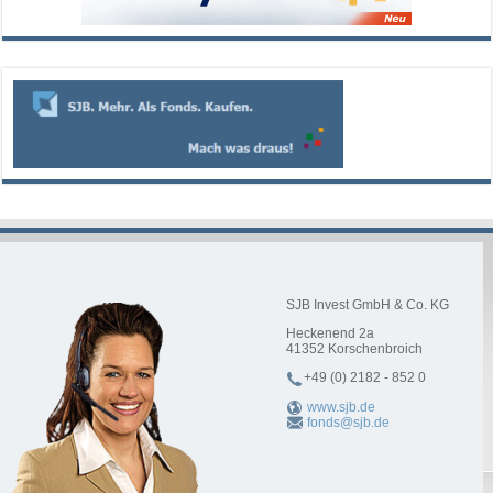
SJB Invest GmbH & Co. KG
Heckenend 2a
41352
Korschenbroich
+49 (0) 2182 - 852 0
www.sjb.de
fonds@sjb.de