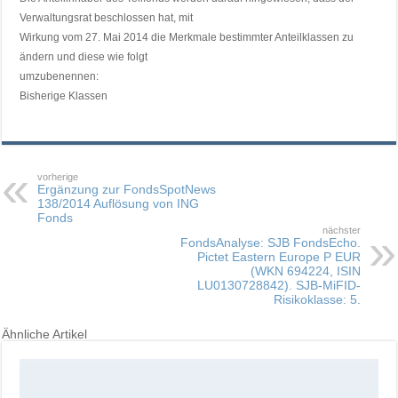
Verwaltungsrat beschlossen hat, mit
Wirkung vom 27. Mai 2014 die Merkmale bestimmter Anteilklassen zu
ändern und diese wie folgt
umzubenennen:
Bisherige Klassen
vorherige
Ergänzung zur FondsSpotNews
138/2014 Auflösung von ING
Fonds
nächster
FondsAnalyse: SJB FondsEcho.
Pictet Eastern Europe P EUR
(WKN 694224, ISIN
LU0130728842). SJB-MiFID-
Risikoklasse: 5.
Ähnliche Artikel