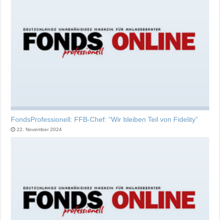
FondsProfessionell: FFB-Chef: “Wir bleiben Teil von Fidelity”
22. November 2024