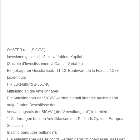
OYSTER (die „SICAV“)
Investmentgesellschaft mit variablem Kapital
(Société d’Investissement à Capital Variable)
Eingetragener Geschäftssitz: 11-13, Boulevard de la Foire, L-1528
Luxemburg
HR Luxemburg B-55.740
Mitteilung an die Anteilinhaber
Die Anteilinhaber der SICAV werden hiermit über die nachfolgend
aufgeführten Beschlüsse des
Verwaltungsrats der SICAV („der Verwaltungsrat“) informiert.
1. Änderungen bei den Anteilklassen des Teilfonds Oyster – European
Selection
(nachfolgend „der Teilfonds“):
Die Anteilinhaber des Teilfonds werden darauf hingewiesen, dass der