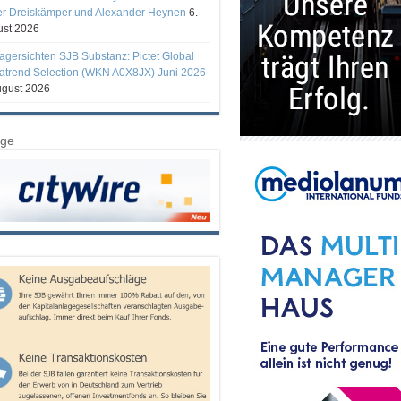
er Dreiskämper und Alexander Heynen
6.
st 2026
gersichten SJB Substanz: Pictet Global
trend Selection (WKN A0X8JX) Juni 2026
ugust 2026
ige