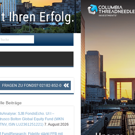
lle Beiträge
sAnalyse: SJB FondsEcho. UI I –
rusco Bolton Global Equity Fund (WKN
TNV, ISIN LU2361251221)
7. August 2026
 FundResearch: Fidelity stärkt FFB mit