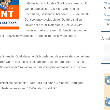
hält das Auf und Ab des Goldkurses dennoch für
Oliv
Augu
wenig dramatisch. Aus Sicht von Dominik
Lochmann, Geschäftsführer der ESG Edelmetall-
Mana
Service, entwickelt sich der Goldpreis allen
Mega
5. A
Unkenrufen zum Trotz stabil: „Bei Gold wird
immer schnell von einem Einbruch gesprochen,
ibt.“ Bei Aktien wären dies normale Tagesschwankungen.
Anze
pliment für Gold, da es folglich bedeutet, dass man stets von einem
otrotz werde das meiste Gold an der Börse in Papierform und nicht
ßorders oder Großverkäufe den Preis problemlos um ein bis zwei
ichtigte Zeitfenster: „Der Blick auf einen 3-Monats-Chart führt
Relationen als ein 12-Monats-Rückblick.“