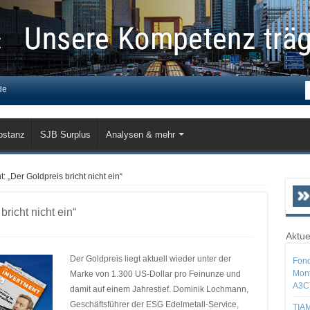
de
bstanz
SJB Surplus
Analysen & mehr
: „Der Goldpreis bricht nicht ein“
richt nicht ein“
Aktue
Der Goldpreis liegt aktuell wieder unter der
Fond
Mont
Marke von 1.300 US-Dollar pro Feinunze und
A3C
damit auf einem Jahrestief. Dominik Lochmann,
Geschäftsführer der ESG Edelmetall-Service,
TIAM