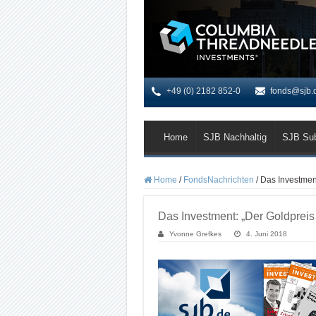
+49 (0) 2182 852-0
fonds@sjb.
Home
SJB Nachhaltig
SJB Su
Home
/
FondsNachrichten
/
Das Investment
Das Investment: „Der Goldpreis b
Yvonne Grefkes
4. Juni 2018