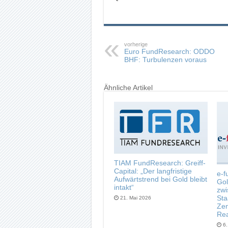
vorherige
Euro FundResearch: ODDO
BHF: Turbulenzen voraus
Ähnliche Artikel
TIAM FundResearch: Greiff-
Capital: „Der langfristige
e-f
Aufwärtstrend bei Gold bleibt
Gol
intakt“
zwi
Sta
21. Mai 2026
Zen
Rea
6