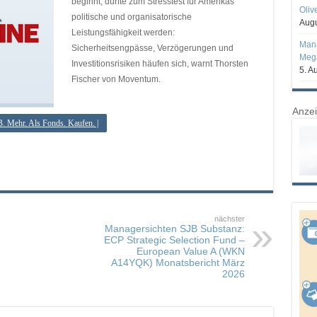
beginnt, dürfte zum Stresstest für Amerikas
Oliv
politische und organisatorische
Augu
Leistungsfähigkeit werden:
Mana
Sicherheitsengpässe, Verzögerungen und
Mega
Investitionsrisiken häufen sich, warnt Thorsten
5. A
Fischer von Moventum.
Anze
B. Mehr. Als Fonds. Kaufen. |
nächster
Managersichten SJB Substanz:
ECP Strategic Selection Fund –
European Value A (WKN
A14YQK) Monatsbericht März
2026