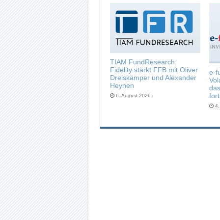
TIAM FundResearch:
Fidelity stärkt FFB mit Oliver
e-f
Dreiskämper und Alexander
Vol
Heynen
das
for
6. August 2026
4