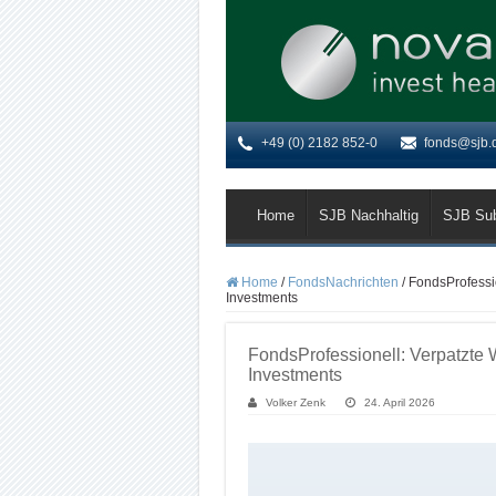
+49 (0) 2182 852-0
fonds@sjb.
Home
SJB Nachhaltig
SJB Su
Home
/
FondsNachrichten
/
FondsProfessio
Investments
FondsProfessionell: Verpatzte 
Investments
Volker Zenk
24. April 2026