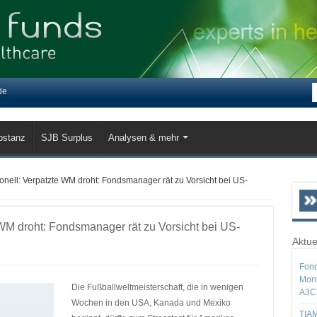
de
bstanz
SJB Surplus
Analysen & mehr
nell: Verpatzte WM droht: Fondsmanager rät zu Vorsicht bei US-
WM droht: Fondsmanager rät zu Vorsicht bei US-
Aktue
Fond
Mont
Die Fußballweltmeisterschaft, die in wenigen
A3C
Wochen in den USA, Kanada und Mexiko
TIAM