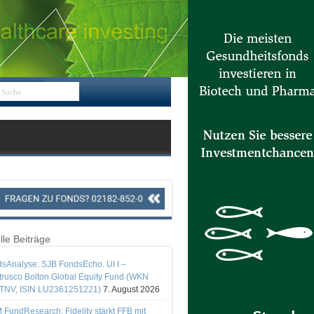
lle Beiträge
sAnalyse: SJB FondsEcho. UI I –
rusco Bolton Global Equity Fund (WKN
TNV, ISIN LU2361251221)
7. August 2026
 FundResearch: Fidelity stärkt FFB mit