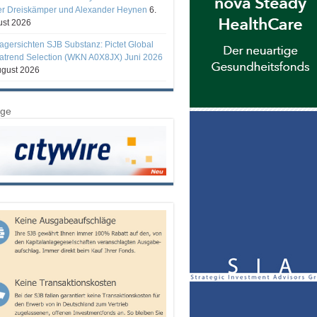
er Dreiskämper und Alexander Heynen
6.
st 2026
gersichten SJB Substanz: Pictet Global
trend Selection (WKN A0X8JX) Juni 2026
ugust 2026
ige