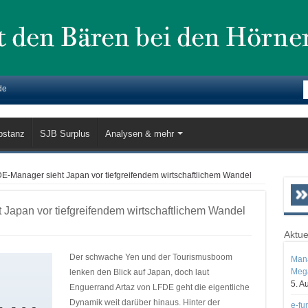
de
bstanz
SJB Surplus
Analysen & mehr
E-Manager sieht Japan vor tiefgreifendem wirtschaftlichem Wandel
Japan vor tiefgreifendem wirtschaftlichem Wandel
Aktue
Der schwache Yen und der Tourismusboom
Mana
Mega
lenken den Blick auf Japan, doch laut
5. A
Enguerrand Artaz von LFDE geht die eigentliche
Dynamik weit darüber hinaus. Hinter der
e-fu