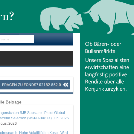
lle Beiträge
gersichten SJB Substanz: Pictet Global
trend Selection (WKN A0X8JX) Juni 2026
ugust 2026
ndresearch: Hohe Volatilität im Kospi: Wird