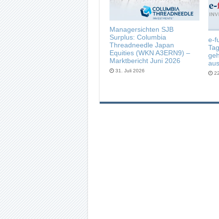
Managersichten SJB
Surplus: Columbia
e-f
Threadneedle Japan
Ta
Equities (WKN A3ERN9) –
geh
Marktbericht Juni 2026
aus
31. Juli 2026
22