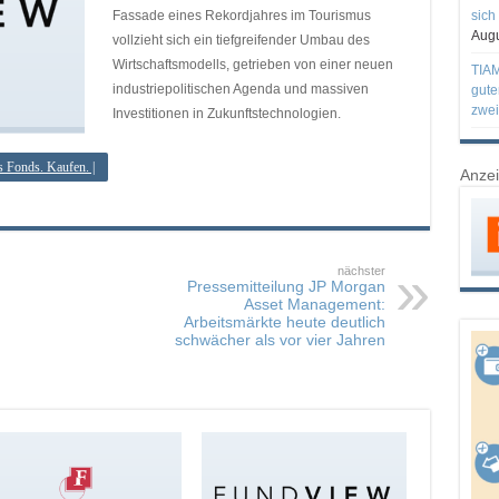
Fassade eines Rekordjahres im Tourismus
sich
Augu
vollzieht sich ein tiefgreifender Umbau des
Wirtschaftsmodells, getrieben von einer neuen
TIAM
industriepolitischen Agenda und massiven
gute
zwei
Investitionen in Zukunftstechnologien.
s Fonds. Kaufen. |
Anze
nächster
Pressemitteilung JP Morgan
Asset Management:
Arbeitsmärkte heute deutlich
schwächer als vor vier Jahren