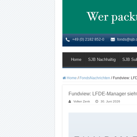
+49 (0) 2182 852-0
fonds@sjb.
Home
SJB Nachhaltig
SJB Su
Home
/
FondsNachrichten
/
Fundview: LFD
Fundview: LFDE-Manager sieht 
Volker Zenk
30. Juni 2026