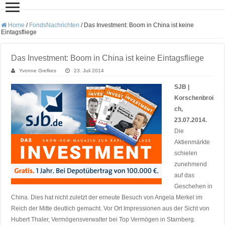
Home
/
FondsNachrichten
/
Das Investment: Boom in China ist keine
Eintagsfliege
Das Investment: Boom in China ist keine Eintagsfliege
Yvonne Grefkes
23. Juli 2014
SJB |
Korschenbroi
ch,
23.07.2014.
Die
Aktienmärkte
schielen
zunehmend
auf das
Geschehen in
China. Dies hat nicht zuletzt der erneute Besuch von Angela Merkel im
Reich der Mitte deutlich gemacht. Vor Ort Impressionen aus der Sicht von
Hubert Thaler, Vermögensverwalter bei Top Vermögen in Starnberg.