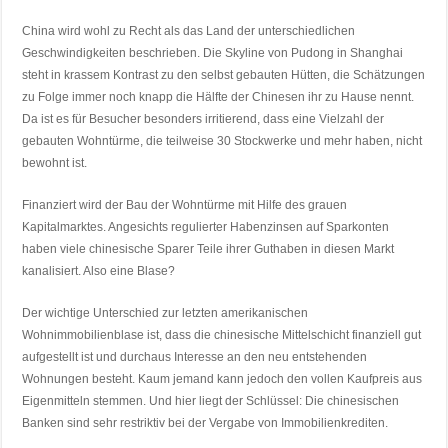
China wird wohl zu Recht als das Land der unterschiedlichen
Geschwindigkeiten beschrieben. Die Skyline von Pudong in Shanghai
steht in krassem Kontrast zu den selbst gebauten Hütten, die Schätzungen
zu Folge immer noch knapp die Hälfte der Chinesen ihr zu Hause nennt.
Da ist es für Besucher besonders irritierend, dass eine Vielzahl der
gebauten Wohntürme, die teilweise 30 Stockwerke und mehr haben, nicht
bewohnt ist.
Finanziert wird der Bau der Wohntürme mit Hilfe des grauen
Kapitalmarktes. Angesichts regulierter Habenzinsen auf Sparkonten
haben viele chinesische Sparer Teile ihrer Guthaben in diesen Markt
kanalisiert. Also eine Blase?
Der wichtige Unterschied zur letzten amerikanischen
Wohnimmobilienblase ist, dass die chinesische Mittelschicht finanziell gut
aufgestellt ist und durchaus Interesse an den neu entstehenden
Wohnungen besteht. Kaum jemand kann jedoch den vollen Kaufpreis aus
Eigenmitteln stemmen. Und hier liegt der Schlüssel: Die chinesischen
Banken sind sehr restriktiv bei der Vergabe von Immobilienkrediten.