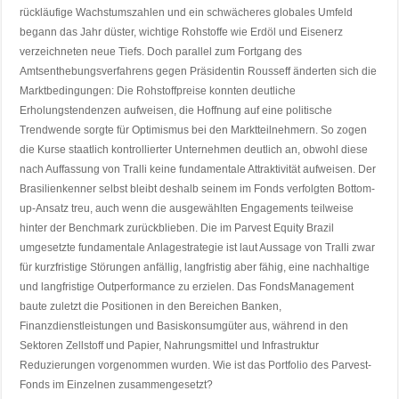
rückläufige Wachstumszahlen und ein schwächeres globales Umfeld
begann das Jahr düster, wichtige Rohstoffe wie Erdöl und Eisenerz
verzeichneten neue Tiefs. Doch parallel zum Fortgang des
Amtsenthebungsverfahrens gegen Präsidentin Rousseff änderten sich die
Marktbedingungen: Die Rohstoffpreise konnten deutliche
Erholungstendenzen aufweisen, die Hoffnung auf eine politische
Trendwende sorgte für Optimismus bei den Marktteilnehmern. So zogen
die Kurse staatlich kontrollierter Unternehmen deutlich an, obwohl diese
nach Auffassung von Tralli keine fundamentale Attraktivität aufweisen. Der
Brasilienkenner selbst bleibt deshalb seinem im Fonds verfolgten Bottom-
up-Ansatz treu, auch wenn die ausgewählten Engagements teilweise
hinter der Benchmark zurückblieben. Die im Parvest Equity Brazil
umgesetzte fundamentale Anlagestrategie ist laut Aussage von Tralli zwar
für kurzfristige Störungen anfällig, langfristig aber fähig, eine nachhaltige
und langfristige Outperformance zu erzielen. Das FondsManagement
baute zuletzt die Positionen in den Bereichen Banken,
Finanzdienstleistungen und Basiskonsumgüter aus, während in den
Sektoren Zellstoff und Papier, Nahrungsmittel und Infrastruktur
Reduzierungen vorgenommen wurden. Wie ist das Portfolio des Parvest-
Fonds im Einzelnen zusammengesetzt?