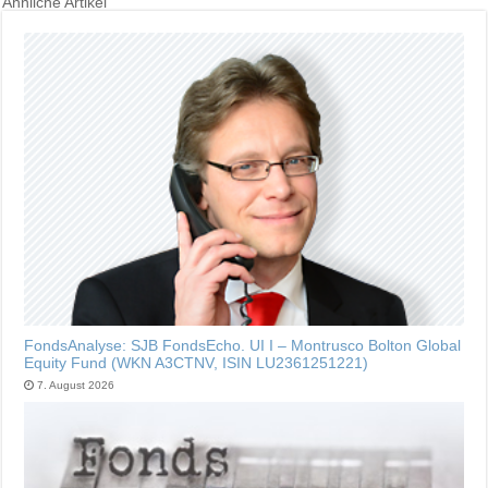
Ähnliche Artikel
FondsAnalyse: SJB FondsEcho. UI I – Montrusco Bolton Global
Equity Fund (WKN A3CTNV, ISIN LU2361251221)
7. August 2026