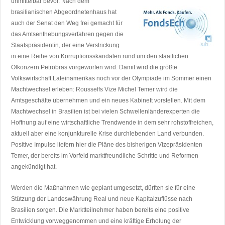
unmittelbar bevor. Nach dem
brasilianischen Abgeordnetenhaus hat
auch der Senat den Weg frei gemacht für
das Amtsenthebungsverfahren gegen die
Staatspräsidentin, der eine Verstrickung
in eine Reihe von Korruptionsskandalen rund um den staatlichen
Ölkonzern Petrobras vorgeworfen wird. Damit wird die größte
Volkswirtschaft Lateinamerikas noch vor der Olympiade im Sommer einen
Machtwechsel erleben: Rousseffs Vize Michel Temer wird die
Amtsgeschäfte übernehmen und ein neues Kabinett vorstellen. Mit dem
Machtwechsel in Brasilien ist bei vielen Schwellenländerexperten die
Hoffnung auf eine wirtschaftliche Trendwende in dem sehr rohstoffreichen,
aktuell aber eine konjunkturelle Krise durchlebenden Land verbunden.
Positive Impulse liefern hier die Pläne des bisherigen Vizepräsidenten
Temer, der bereits im Vorfeld marktfreundliche Schritte und Reformen
angekündigt hat.
Werden die Maßnahmen wie geplant umgesetzt, dürften sie für eine
Stützung der Landeswährung Real und neue Kapitalzuflüsse nach
Brasilien sorgen. Die Marktteilnehmer haben bereits eine positive
Entwicklung vorweggenommen und eine kräftige Erholung der