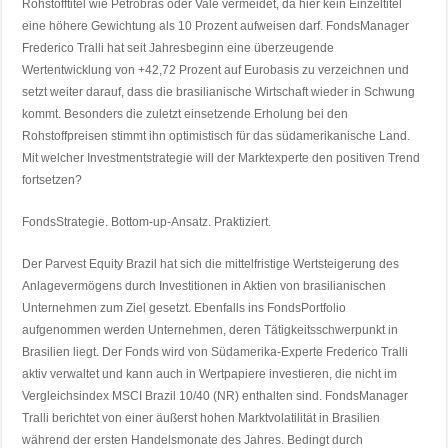
Rohstofftitel wie Petrobras oder Vale vermeidet, da hier kein Einzeltitel
eine höhere Gewichtung als 10 Prozent aufweisen darf. FondsManager
Frederico Tralli hat seit Jahresbeginn eine überzeugende
Wertentwicklung von +42,72 Prozent auf Eurobasis zu verzeichnen und
setzt weiter darauf, dass die brasilianische Wirtschaft wieder in Schwung
kommt. Besonders die zuletzt einsetzende Erholung bei den
Rohstoffpreisen stimmt ihn optimistisch für das südamerikanische Land.
Mit welcher Investmentstrategie will der Marktexperte den positiven Trend
fortsetzen?
FondsStrategie. Bottom-up-Ansatz. Praktiziert.
Der Parvest Equity Brazil hat sich die mittelfristige Wertsteigerung des
Anlagevermögens durch Investitionen in Aktien von brasilianischen
Unternehmen zum Ziel gesetzt. Ebenfalls ins FondsPortfolio
aufgenommen werden Unternehmen, deren Tätigkeitsschwerpunkt in
Brasilien liegt. Der Fonds wird von Südamerika-Experte Frederico Tralli
aktiv verwaltet und kann auch in Wertpapiere investieren, die nicht im
Vergleichsindex MSCI Brazil 10/40 (NR) enthalten sind. FondsManager
Tralli berichtet von einer äußerst hohen Marktvolatilität in Brasilien
während der ersten Handelsmonate des Jahres. Bedingt durch