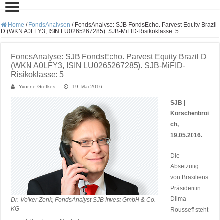
Home
/
FondsAnalysen
/
FondsAnalyse: SJB FondsEcho. Parvest Equity Brazil
D (WKN A0LFY3, ISIN LU0265267285). SJB-MiFID-Risikoklasse: 5
FondsAnalyse: SJB FondsEcho. Parvest Equity Brazil D
(WKN A0LFY3, ISIN LU0265267285). SJB-MiFID-
Risikoklasse: 5
Yvonne Grefkes
19. Mai 2016
SJB |
Korschenbroi
ch,
19.05.2016.
Die
Absetzung
von Brasiliens
Präsidentin
Dilma
Dr. Volker Zenk, FondsAnalyst SJB Invest GmbH & Co.
KG
Rousseff steht