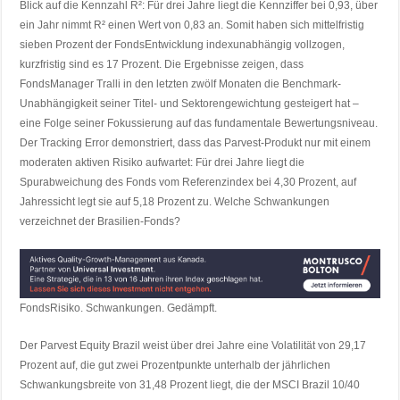
Blick auf die Kennzahl R²: Für drei Jahre liegt die Kennziffer bei 0,93, über
ein Jahr nimmt R² einen Wert von 0,83 an. Somit haben sich mittelfristig
sieben Prozent der FondsEntwicklung indexunabhängig vollzogen,
kurzfristig sind es 17 Prozent. Die Ergebnisse zeigen, dass
FondsManager Tralli in den letzten zwölf Monaten die Benchmark-
Unabhängigkeit seiner Titel- und Sektorengewichtung gesteigert hat –
eine Folge seiner Fokussierung auf das fundamentale Bewertungsniveau.
Der Tracking Error demonstriert, dass das Parvest-Produkt nur mit einem
moderaten aktiven Risiko aufwartet: Für drei Jahre liegt die
Spurabweichung des Fonds vom Referenzindex bei 4,30 Prozent, auf
Jahressicht legt sie auf 5,18 Prozent zu. Welche Schwankungen
verzeichnet der Brasilien-Fonds?
FondsRisiko. Schwankungen. Gedämpft.
Der Parvest Equity Brazil weist über drei Jahre eine Volatilität von 29,17
Prozent auf, die gut zwei Prozentpunkte unterhalb der jährlichen
Schwankungsbreite von 31,48 Prozent liegt, die der MSCI Brazil 10/40