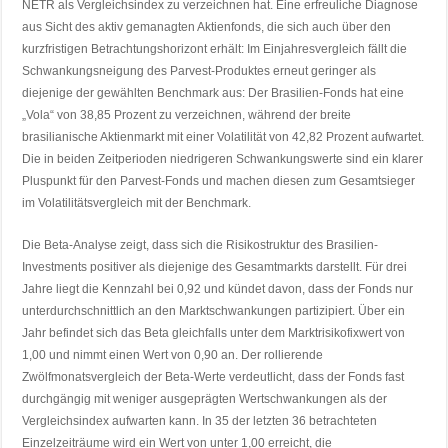
NETR als Vergleichsindex zu verzeichnen hat. Eine erfreuliche Diagnose
aus Sicht des aktiv gemanagten Aktienfonds, die sich auch über den
kurzfristigen Betrachtungshorizont erhält: Im Einjahresvergleich fällt die
Schwankungsneigung des Parvest-Produktes erneut geringer als
diejenige der gewählten Benchmark aus: Der Brasilien-Fonds hat eine
„Vola“ von 38,85 Prozent zu verzeichnen, während der breite
brasilianische Aktienmarkt mit einer Volatilität von 42,82 Prozent aufwartet.
Die in beiden Zeitperioden niedrigeren Schwankungswerte sind ein klarer
Pluspunkt für den Parvest-Fonds und machen diesen zum Gesamtsieger
im Volatilitätsvergleich mit der Benchmark.
Die Beta-Analyse zeigt, dass sich die Risikostruktur des Brasilien-
Investments positiver als diejenige des Gesamtmarkts darstellt. Für drei
Jahre liegt die Kennzahl bei 0,92 und kündet davon, dass der Fonds nur
unterdurchschnittlich an den Marktschwankungen partizipiert. Über ein
Jahr befindet sich das Beta gleichfalls unter dem Marktrisikofixwert von
1,00 und nimmt einen Wert von 0,90 an. Der rollierende
Zwölfmonatsvergleich der Beta-Werte verdeutlicht, dass der Fonds fast
durchgängig mit weniger ausgeprägten Wertschwankungen als der
Vergleichsindex aufwarten kann. In 35 der letzten 36 betrachteten
Einzelzeiträume wird ein Wert von unter 1,00 erreicht, die