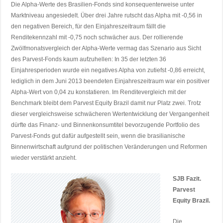
Die Alpha-Werte des Brasilien-Fonds sind konsequenterweise unter
Marktniveau angesiedelt. Über drei Jahre rutscht das Alpha mit -0,56 in
den negativen Bereich, für den Einjahreszeitraum fällt die
Renditekennzahl mit -0,75 noch schwächer aus. Der rollierende
Zwölfmonatsvergleich der Alpha-Werte vermag das Szenario aus Sicht
des Parvest-Fonds kaum aufzuhellen: In 35 der letzten 36
Einjahresperioden wurde ein negatives Alpha von zutiefst -0,86 erreicht,
lediglich in dem Juni 2013 beendeten Einjahreszeitraum war ein positiver
Alpha-Wert von 0,04 zu konstatieren. Im Renditevergleich mit der
Benchmark bleibt dem Parvest Equity Brazil damit nur Platz zwei. Trotz
dieser vergleichsweise schwächeren Wertentwicklung der Vergangenheit
dürfte das Finanz- und Binnenkonsumtitel bevorzugende Portfolio des
Parvest-Fonds gut dafür aufgestellt sein, wenn die brasilianische
Binnenwirtschaft aufgrund der politischen Veränderungen und Reformen
wieder verstärkt anzieht.
SJB Fazit.
Parvest
Equity Brazil.
Die