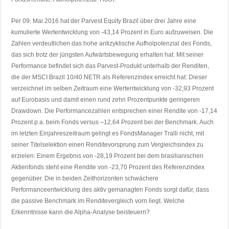
Per 09. Mai 2016 hat der Parvest Equity Brazil über drei Jahre eine
kumulierte Wertentwicklung von -43,14 Prozent in Euro aufzuweisen. Die
Zahlen verdeutlichen das hohe antizyklische Aufholpotenzial des Fonds,
das sich trotz der jüngsten Aufwärtsbewegung erhalten hat. Mit seiner
Performance befindet sich das Parvest-Produkt unterhalb der Renditen,
die der MSCI Brazil 10/40 NETR als Referenzindex erreicht hat: Dieser
verzeichnet im selben Zeitraum eine Wertentwicklung von -32,93 Prozent
auf Eurobasis und damit einen rund zehn Prozentpunkte geringeren
Drawdown. Die Performancezahlen entsprechen einer Rendite von -17,14
Prozent p.a. beim Fonds versus –12,64 Prozent bei der Benchmark. Auch
im letzten Einjahreszeitraum gelingt es FondsManager Tralli nicht, mit
seiner Titelselektion einen Renditevorsprung zum Vergleichsindex zu
erzielen: Einem Ergebnis von -28,19 Prozent bei dem brasilianischen
Aktienfonds steht eine Rendite von -23,70 Prozent des Referenzindex
gegenüber. Die in beiden Zeithorizonten schwächere
Performanceentwicklung des aktiv gemanagten Fonds sorgt dafür, dass
die passive Benchmark im Renditevergleich vorn liegt. Welche
Erkenntnisse kann die Alpha-Analyse beisteuern?