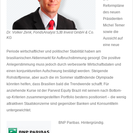
Reformpläne
des neuen
Präsidenten
Michel Temer
sowie die
Dr. Volker Zenk, FondsAnalyst SJB Invest GmbH & Co.
KG
Aussicht auf
eine neue
Periode wirtschaftlicher und politischer Stabilität haben am
brasilianischen Aktienmarkt für Aufbruchstimmung gesorgt. Die positive
Anlegerstimmung muss jedoch durch verbesserte Wirtschaftsdaten und
einen konjunkturellen Aufschwung bestätigt werden. Steigende
Rohstoffpreise, aber auch die im Sommer stattfindende Olympiade
könnten helfen, dass Brasilien bald die Trendwende schafft. Für
anziehende Kurse ist der Parvest Equity Brazil mit seinem nach Bottom-
up-Kriterien zusammengestellten Portfolio bestens positioniert – die wenig
attraktiven Staatskonzerne sind gegenüber Banken und Konsumtiteln
untergewichtet.
BNP Paribas. Hintergründig.