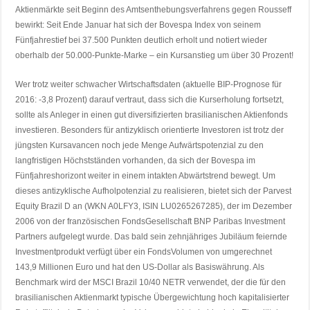
Aktienmärkte seit Beginn des Amtsenthebungsverfahrens gegen Rousseff
bewirkt: Seit Ende Januar hat sich der Bovespa Index von seinem
Fünfjahrestief bei 37.500 Punkten deutlich erholt und notiert wieder
oberhalb der 50.000-Punkte-Marke – ein Kursanstieg um über 30 Prozent!
Wer trotz weiter schwacher Wirtschaftsdaten (aktuelle BIP-Prognose für
2016: -3,8 Prozent) darauf vertraut, dass sich die Kurserholung fortsetzt,
sollte als Anleger in einen gut diversifizierten brasilianischen Aktienfonds
investieren. Besonders für antizyklisch orientierte Investoren ist trotz der
jüngsten Kursavancen noch jede Menge Aufwärtspotenzial zu den
langfristigen Höchstständen vorhanden, da sich der Bovespa im
Fünfjahreshorizont weiter in einem intakten Abwärtstrend bewegt. Um
dieses antizyklische Aufholpotenzial zu realisieren, bietet sich der Parvest
Equity Brazil D an (WKN A0LFY3, ISIN LU0265267285), der im Dezember
2006 von der französischen FondsGesellschaft BNP Paribas Investment
Partners aufgelegt wurde. Das bald sein zehnjähriges Jubiläum feiernde
Investmentprodukt verfügt über ein FondsVolumen von umgerechnet
143,9 Millionen Euro und hat den US-Dollar als Basiswährung. Als
Benchmark wird der MSCI Brazil 10/40 NETR verwendet, der die für den
brasilianischen Aktienmarkt typische Übergewichtung hoch kapitalisierter