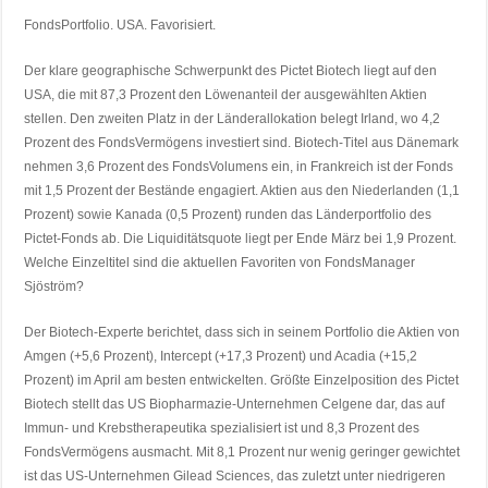
FondsPortfolio. USA. Favorisiert.
Der klare geographische Schwerpunkt des Pictet Biotech liegt auf den
USA, die mit 87,3 Prozent den Löwenanteil der ausgewählten Aktien
stellen. Den zweiten Platz in der Länderallokation belegt Irland, wo 4,2
Prozent des FondsVermögens investiert sind. Biotech-Titel aus Dänemark
nehmen 3,6 Prozent des FondsVolumens ein, in Frankreich ist der Fonds
mit 1,5 Prozent der Bestände engagiert. Aktien aus den Niederlanden (1,1
Prozent) sowie Kanada (0,5 Prozent) runden das Länderportfolio des
Pictet-Fonds ab. Die Liquiditätsquote liegt per Ende März bei 1,9 Prozent.
Welche Einzeltitel sind die aktuellen Favoriten von FondsManager
Sjöström?
Der Biotech-Experte berichtet, dass sich in seinem Portfolio die Aktien von
Amgen (+5,6 Prozent), Intercept (+17,3 Prozent) und Acadia (+15,2
Prozent) im April am besten entwickelten. Größte Einzelposition des Pictet
Biotech stellt das US Biopharmazie-Unternehmen Celgene dar, das auf
Immun- und Krebstherapeutika spezialisiert ist und 8,3 Prozent des
FondsVermögens ausmacht. Mit 8,1 Prozent nur wenig geringer gewichtet
ist das US-Unternehmen Gilead Sciences, das zuletzt unter niedrigeren