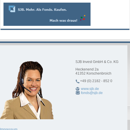
SJB Invest GmbH & Co. KG
Heckenend 2a
41352
Korschenbroich
+49 (0) 2182 - 852 0
www.sjb.de
fonds@sjb.de
Impressum