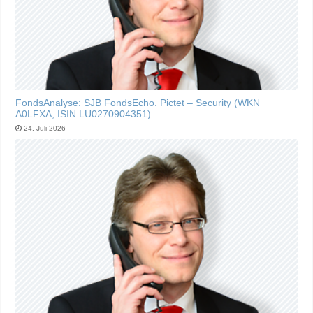
FondsAnalyse: SJB FondsEcho. Pictet – Security (WKN
A0LFXA, ISIN LU0270904351)
24. Juli 2026