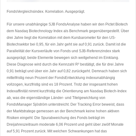
FondsVergleichsindex. Korrelation. Ausgeprägt.
Für unsere unabhängige SJB FondsAnalyse haben wir den Pictet Biotech
dem Nasdaq Biotechnology Index als Benchmark gegenübergestellt. Über
drei Jahre liegt die Korrelation mit dem Kursbarometer für den US-
Biotechsektor bei 0,95, für ein Jahr geht sie auf 0,91 zurück. Damit ist die
Parallelität der Kursverläufe von Fonds und SJB-Referenzindex stark
ausgeprägt, beide Elemente bewegen sich weitgehend im Einklang.
Diese Diagnose wird durch die Kennzahl R² bestätigt, die für drei Jahre
0,91 beträgt und über ein Jahr auf 0,82 zurückgeht. Demnach haben sich
mittelfristig neun Prozent der FondsEntwicklung indexunabhängig
vollzogen, kurzfristig sind es 18 Prozent. Trotz der insgesamt hohen
Indexaffinität nimmt kurzfristig die Orientierung am Nasdaq Biotech-Index
ab, was die eigenständige Länder- und Titelgewichtung von
FondsManager Sjöström unterstreicht. Der Tracking Error beweist, dass
der Marktstratege gemessen an der Benchmark keine hohen aktiven
Risiken eingeht: Die Spurabweichung des Fonds beträgt im
Dreijahreszeitraum moderate 6,06 Prozent und geht über zwölf Monate
auf 5,91 Prozent zurück. Mit welchen Schwankungen hat das