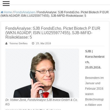
Home
/
FondsAnalysen
/
FondsAnalyse: SJB FondsEcho. Pictet Biotech P EUR
(WKN A0J4DP, ISIN LU0255977455). SJB-MiFID-Risikoklasse: 5
FondsAnalyse: SJB FondsEcho. Pictet Biotech P EUR
(WKN A0J4DP, ISIN LU0255977455). SJB-MiFID-
Risikoklasse: 5
Yvonne Grefkes
25. Mai 2016
SJB |
Korschenbroi
ch,
25.05.2016.
Besonders im
Januar und
Februar 2016
waren
Biotechnologi
Dr. Volker Zenk, FondsAnalyst SJB Invest GmbH & Co.
KG
e-Aktien von