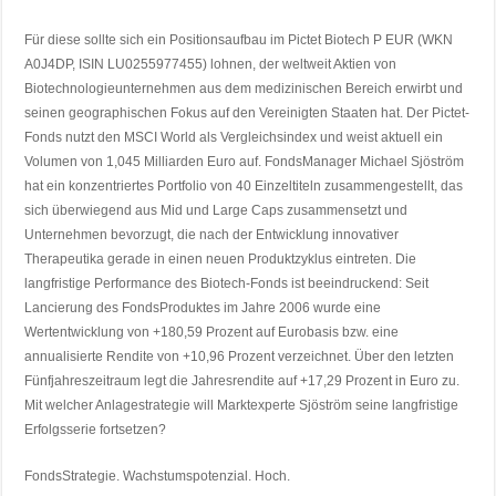
Für diese sollte sich ein Positionsaufbau im Pictet Biotech P EUR (WKN
A0J4DP, ISIN LU0255977455) lohnen, der weltweit Aktien von
Biotechnologieunternehmen aus dem medizinischen Bereich erwirbt und
seinen geographischen Fokus auf den Vereinigten Staaten hat. Der Pictet-
Fonds nutzt den MSCI World als Vergleichsindex und weist aktuell ein
Volumen von 1,045 Milliarden Euro auf. FondsManager Michael Sjöström
hat ein konzentriertes Portfolio von 40 Einzeltiteln zusammengestellt, das
sich überwiegend aus Mid und Large Caps zusammensetzt und
Unternehmen bevorzugt, die nach der Entwicklung innovativer
Therapeutika gerade in einen neuen Produktzyklus eintreten. Die
langfristige Performance des Biotech-Fonds ist beeindruckend: Seit
Lancierung des FondsProduktes im Jahre 2006 wurde eine
Wertentwicklung von +180,59 Prozent auf Eurobasis bzw. eine
annualisierte Rendite von +10,96 Prozent verzeichnet. Über den letzten
Fünfjahreszeitraum legt die Jahresrendite auf +17,29 Prozent in Euro zu.
Mit welcher Anlagestrategie will Marktexperte Sjöström seine langfristige
Erfolgsserie fortsetzen?
FondsStrategie. Wachstumspotenzial. Hoch.