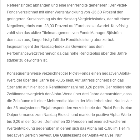
Referenzindex abhängen und eine Mehrrendite generieren: Der Pictet-
Fonds verzeichnet mit einer Wertentwicklung von -26,60 Prozent den
geringeren Kursabschlag als der Nasdaq-Vergleichsindex, der mit einem
Negativergebnis von -28,03 Prozent auf Eurobasis aufwartet. Kurzfristig
zahlt sich das aktive Titelmanagement von FondsManager Sjöström
demnach aus, längerfristig fällt die Renditeleistung aber zurück.
Insgesamt geht der Nasdaq-Index als Gewinner aus dem
Performancewettstreit hervor, da das hohe Renditeplus über drei Jahre
stärker zu gewichten ist.
Konsequenterweise verzeichnet der Pictet-Fonds einen negativen Alpha-
Wert, der über drei Jahre bei -0,35 liegt. Auf Jahressicht hellt sich das
Szenario auf, hier ist die Renditekennzahl mit 0,26 positiv. Der rollierende
Zwölfmonatsvergleich der Alpha-Werte über drei Jahre demonstriert, dass
die Zeiträume mit einer Mehrrendite klar in der Minderheit sind. Nur in vier
der 36 analysierten Einjahresperioden verzeichnete der Pictet-Fonds eine
Outperformance zum Nasdaq Biotech und markierte positive Alpha-Werte
bis 0,26 in der Spitze. Dem stehen 32 Perioden mit einer schwächeren
Wertentwicklung gegenüber, in denen sich das Alpha mit -1,90 im Tief im
negativen Bereich bewegt. Die Quintessenz der Alpha-Analyse: Nur