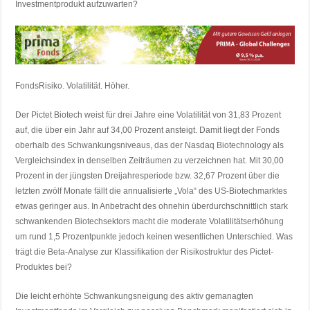
Investmentprodukt aufzuwarten?
FondsRisiko. Volatilität. Höher.
Der Pictet Biotech weist für drei Jahre eine Volatilität von 31,83 Prozent
auf, die über ein Jahr auf 34,00 Prozent ansteigt. Damit liegt der Fonds
oberhalb des Schwankungsniveaus, das der Nasdaq Biotechnology als
Vergleichsindex in denselben Zeiträumen zu verzeichnen hat. Mit 30,00
Prozent in der jüngsten Dreijahresperiode bzw. 32,67 Prozent über die
letzten zwölf Monate fällt die annualisierte „Vola“ des US-Biotechmarktes
etwas geringer aus. In Anbetracht des ohnehin überdurchschnittlich stark
schwankenden Biotechsektors macht die moderate Volatilitätserhöhung
um rund 1,5 Prozentpunkte jedoch keinen wesentlichen Unterschied. Was
trägt die Beta-Analyse zur Klassifikation der Risikostruktur des Pictet-
Produktes bei?
Die leicht erhöhte Schwankungsneigung des aktiv gemanagten