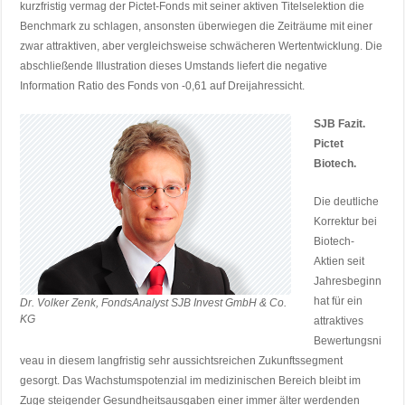
kurzfristig vermag der Pictet-Fonds mit seiner aktiven Titelselektion die
Benchmark zu schlagen, ansonsten überwiegen die Zeiträume mit einer
zwar attraktiven, aber vergleichsweise schwächeren Wertentwicklung. Die
abschließende Illustration dieses Umstands liefert die negative
Information Ratio des Fonds von -0,61 auf Dreijahressicht.
SJB Fazit.
Pictet
Biotech.
Die deutliche
Korrektur bei
Biotech-
Aktien seit
Jahresbeginn
hat für ein
Dr. Volker Zenk, FondsAnalyst SJB Invest GmbH & Co.
KG
attraktives
Bewertungsni
veau in diesem langfristig sehr aussichtsreichen Zukunftssegment
gesorgt. Das Wachstumspotenzial im medizinischen Bereich bleibt im
Zuge steigender Gesundheitsausgaben einer immer älter werdenden