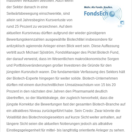
massiven Verkäufen betroffen. Auch wenn
der Sektor danach in eine
Seitwärtsbewegung einschwenkte, sind
allein seit Jahresbeginn Kursverluste von
rund 25 Prozent zu verzeichnen. Auf dem
aktuellen Kursniveau dürften aufgrund der wieder günstigeren
Bewertungskennzahlen ausgewählte Biotechtitel insbesondere für
antizyklisch agierende Anleger einen Blick wert sein. Diese Auffassung
vertritt auch Michael Sjöström, FondsManager des Pictet Biotech Fund,
der darauf verweist, dass im Wesentlichen makroökonomische Sorgen
und Portfolioveränderungen großer Investoren die Gründe für den
jüngsten Kursrutsch waren. Die fundamentale Verfassung des Sektors hält
der Biotech-Experte hingegen für weiter solide. Biotech-Unternehmen
dürften mit einem durchschnittlichen Umsatzwachstum von 15 bis 20
Prozent in den nächsten drei Jahren den Pharmamarkt deutlich
übertreffen, so der Marktstratege, der zugleich hervorhebt, dass die
jüngste Korrektur die Bewertungen fast der gesamten Biotech-Branche auf
ein attraktives Niveau zurückgeführt habe. Sein Credo: Zwar könnte die
Volatilität des Biotechnologiesektors auf kurze Sicht weiter anhalten, auf
längere Sicht seien die aktuellen Notierungen jedoch als attraktive
Einstiegsgelegenheit für mittel- bis langfristig orientierte Anleger zu sehen.