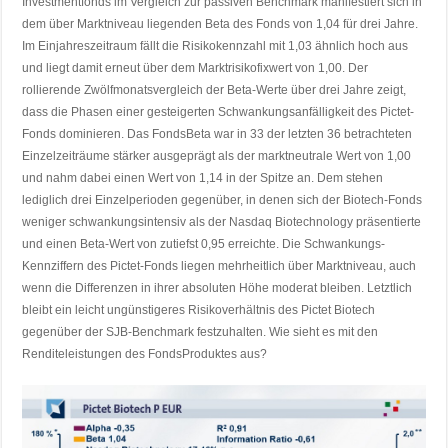
Investmentfonds im Vergleich zur passiven Benchmark manifestiert sich in
dem über Marktniveau liegenden Beta des Fonds von 1,04 für drei Jahre.
Im Einjahreszeitraum fällt die Risikokennzahl mit 1,03 ähnlich hoch aus
und liegt damit erneut über dem Marktrisikofixwert von 1,00. Der
rollierende Zwölfmonatsvergleich der Beta-Werte über drei Jahre zeigt,
dass die Phasen einer gesteigerten Schwankungsanfälligkeit des Pictet-
Fonds dominieren. Das FondsBeta war in 33 der letzten 36 betrachteten
Einzelzeiträume stärker ausgeprägt als der marktneutrale Wert von 1,00
und nahm dabei einen Wert von 1,14 in der Spitze an. Dem stehen
lediglich drei Einzelperioden gegenüber, in denen sich der Biotech-Fonds
weniger schwankungsintensiv als der Nasdaq Biotechnology präsentierte
und einen Beta-Wert von zutiefst 0,95 erreichte. Die Schwankungs-
Kennziffern des Pictet-Fonds liegen mehrheitlich über Marktniveau, auch
wenn die Differenzen in ihrer absoluten Höhe moderat bleiben. Letztlich
bleibt ein leicht ungünstigeres Risikoverhältnis des Pictet Biotech
gegenüber der SJB-Benchmark festzuhalten. Wie sieht es mit den
Renditeleistungen des FondsProduktes aus?