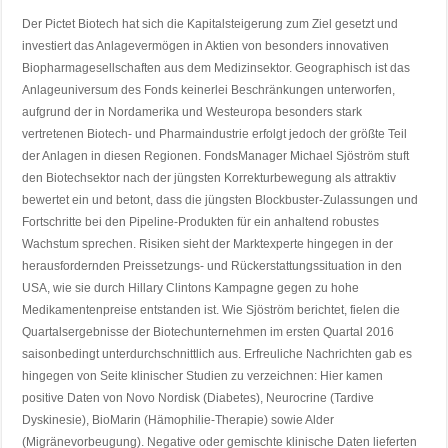
Der Pictet Biotech hat sich die Kapitalsteigerung zum Ziel gesetzt und
investiert das Anlagevermögen in Aktien von besonders innovativen
Biopharmagesellschaften aus dem Medizinsektor. Geographisch ist das
Anlageuniversum des Fonds keinerlei Beschränkungen unterworfen,
aufgrund der in Nordamerika und Westeuropa besonders stark
vertretenen Biotech- und Pharmaindustrie erfolgt jedoch der größte Teil
der Anlagen in diesen Regionen. FondsManager Michael Sjöström stuft
den Biotechsektor nach der jüngsten Korrekturbewegung als attraktiv
bewertet ein und betont, dass die jüngsten Blockbuster-Zulassungen und
Fortschritte bei den Pipeline-Produkten für ein anhaltend robustes
Wachstum sprechen. Risiken sieht der Marktexperte hingegen in der
herausfordernden Preissetzungs- und Rückerstattungssituation in den
USA, wie sie durch Hillary Clintons Kampagne gegen zu hohe
Medikamentenpreise entstanden ist. Wie Sjöström berichtet, fielen die
Quartalsergebnisse der Biotechunternehmen im ersten Quartal 2016
saisonbedingt unterdurchschnittlich aus. Erfreuliche Nachrichten gab es
hingegen von Seite klinischer Studien zu verzeichnen: Hier kamen
positive Daten von Novo Nordisk (Diabetes), Neurocrine (Tardive
Dyskinesie), BioMarin (Hämophilie-Therapie) sowie Alder
(Migränevorbeugung). Negative oder gemischte klinische Daten lieferten