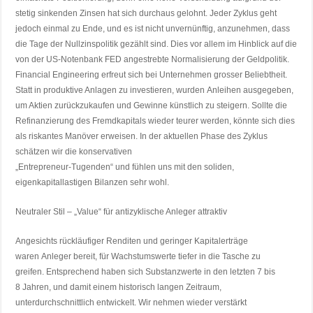
stetig sinkenden Zinsen hat sich durchaus gelohnt. Jeder Zyklus geht
jedoch einmal zu Ende, und es ist nicht unvernünftig, anzunehmen, dass
die Tage der Nullzinspolitik gezählt sind. Dies vor allem im Hinblick auf die
von der US-Notenbank FED angestrebte Normalisierung der Geldpolitik.
Financial Engineering erfreut sich bei Unternehmen grosser Beliebtheit.
Statt in produktive Anlagen zu investieren, wurden Anleihen ausgegeben,
um Aktien zurückzukaufen und Gewinne künstlich zu steigern. Sollte die
Refinanzierung des Fremdkapitals wieder teurer werden, könnte sich dies
als riskantes Manöver erweisen. In der aktuellen Phase des Zyklus
schätzen wir die konservativen
„Entrepreneur-Tugenden“ und fühlen uns mit den soliden,
eigenkapitallastigen Bilanzen sehr wohl.
Neutraler Stil – „Value“ für antizyklische Anleger attraktiv
Angesichts rückläufiger Renditen und geringer Kapitalerträge
waren Anleger bereit, für Wachstumswerte tiefer in die Tasche zu
greifen. Entsprechend haben sich Substanzwerte in den letzten 7 bis
8 Jahren, und damit einem historisch langen Zeitraum,
unterdurchschnittlich entwickelt. Wir nehmen wieder verstärkt