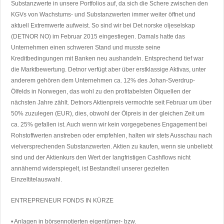
Substanzwerte in unsere Portfolios auf, da sich die Schere zwischen den
KGVs von Wachstums- und Substanzwerten immer weiter öffnet und
aktuell Extremwerte aufweist. So sind wir bei Det norske oljeselskap
(DETNOR NO) im Februar 2015 eingestiegen. Damals hatte das
Unternehmen einen schweren Stand und musste seine
Kreditbedingungen mit Banken neu aushandeln. Entsprechend tief war
die Marktbewertung. Detnor verfügt aber über erstklassige Aktivas, unter
anderem gehören dem Unternehmen ca. 12% des Johan-Sverdrup-
Ölfelds in Norwegen, das wohl zu den profitabelsten Ölquellen der
nächsten Jahre zählt. Detnors Aktienpreis vermochte seit Februar um über
50% zuzulegen (EUR), dies, obwohl der Ölpreis in der gleichen Zeit um
ca. 25% gefallen ist. Auch wenn wir kein vorgegebenes Engagement bei
Rohstoffwerten anstreben oder empfehlen, halten wir stets Ausschau nach
vielversprechenden Substanzwerten. Aktien zu kaufen, wenn sie unbeliebt
sind und der Aktienkurs den Wert der langfristigen Cashflows nicht
annähernd widerspiegelt, ist Bestandteil unserer gezielten
Einzeltitelauswahl.
ENTREPRENEUR FONDS IN KÜRZE
• Anlagen in börsennotierten eigentümer- bzw.