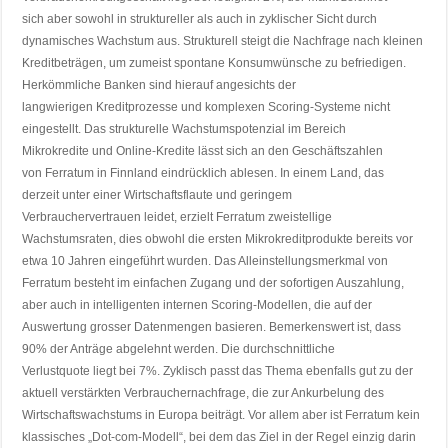
sich aber sowohl in struktureller als auch in zyklischer Sicht durch
dynamisches Wachstum aus. Strukturell steigt die Nachfrage nach kleinen
Kreditbeträgen, um zumeist spontane Konsumwünsche zu befriedigen.
Herkömmliche Banken sind hierauf angesichts der
langwierigen Kreditprozesse und komplexen Scoring-Systeme nicht
eingestellt. Das strukturelle Wachstumspotenzial im Bereich
Mikrokredite und Online-Kredite lässt sich an den Geschäftszahlen
von Ferratum in Finnland eindrücklich ablesen. In einem Land, das
derzeit unter einer Wirtschaftsflaute und geringem
Verbrauchervertrauen leidet, erzielt Ferratum zweistellige
Wachstumsraten, dies obwohl die ersten Mikrokreditprodukte bereits vor
etwa 10 Jahren eingeführt wurden. Das Alleinstellungsmerkmal von
Ferratum besteht im einfachen Zugang und der sofortigen Auszahlung,
aber auch in intelligenten internen Scoring-Modellen, die auf der
Auswertung grosser Datenmengen basieren. Bemerkenswert ist, dass
90% der Anträge abgelehnt werden. Die durchschnittliche
Verlustquote liegt bei 7%. Zyklisch passt das Thema ebenfalls gut zu der
aktuell verstärkten Verbrauchernachfrage, die zur Ankurbelung des
Wirtschaftswachstums in Europa beiträgt. Vor allem aber ist Ferratum kein
klassisches „Dot-com-Modell“, bei dem das Ziel in der Regel einzig darin