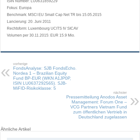
ISIN Number: LU0631859229
Fokus: Europa
Benchmark: MSCI EU Small Cap Net TR bis 15.05.2015
Lancierung: 20. Juni 2011
Rechtsform: Luxembourg UCITS IV SICAV
Volumen per 30.11.2015: EUR 15.9 Mio.
vorherige
FondsAnalyse: SJB FondsEcho.
Nordea 1 – Brazilian Equity
Fund BP-EUR (WKN A1JP0P,
ISIN LU0637292565). SJB-
MiFID-Risikoklasse: 5
nächster
Pressemitteilung Anodos Asset
Management: Forum One –
VCG Partners Vietnam Fund
zum öffentlichen Vertrieb in
Deutschland zugelassen
Ähnliche Artikel