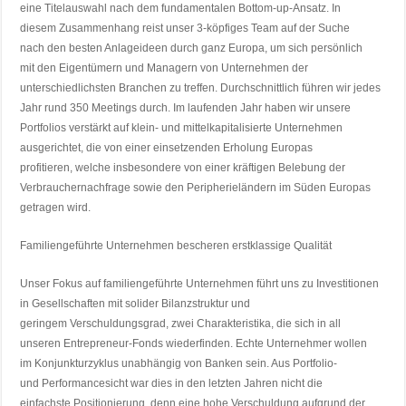
eine Titelauswahl nach dem fundamentalen Bottom-up-Ansatz. In
diesem Zusammenhang reist unser 3-köpfiges Team auf der Suche
nach den besten Anlageideen durch ganz Europa, um sich persönlich
mit den Eigentümern und Managern von Unternehmen der
unterschiedlichsten Branchen zu treffen. Durchschnittlich führen wir jedes
Jahr rund 350 Meetings durch. Im laufenden Jahr haben wir unsere
Portfolios verstärkt auf klein- und mittelkapitalisierte Unternehmen
ausgerichtet, die von einer einsetzenden Erholung Europas
profitieren, welche insbesondere von einer kräftigen Belebung der
Verbrauchernachfrage sowie den Peripherieländern im Süden Europas
getragen wird.
Familiengeführte Unternehmen bescheren erstklassige Qualität
Unser Fokus auf familiengeführte Unternehmen führt uns zu Investitionen
in Gesellschaften mit solider Bilanzstruktur und
geringem Verschuldungsgrad, zwei Charakteristika, die sich in all
unseren Entrepreneur-Fonds wiederfinden. Echte Unternehmer wollen
im Konjunkturzyklus unabhängig von Banken sein. Aus Portfolio-
und Performancesicht war dies in den letzten Jahren nicht die
einfachste Positionierung, denn eine hohe Verschuldung aufgrund der