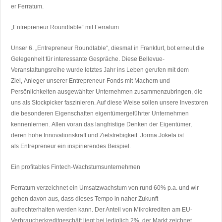
er Ferratum.
„Entrepreneur Roundtable“ mit Ferratum
Unser 6. „Entrepreneur Roundtable“, diesmal in Frankfurt, bot erneut die
Gelegenheit für interessante Gespräche. Diese Bellevue-
Veranstaltungsreihe wurde letztes Jahr ins Leben gerufen mit dem
Ziel, Anleger unserer Entrepreneur-Fonds mit Machern und
Persönlichkeiten ausgewählter Unternehmen zusammenzubringen, die
uns als Stockpicker faszinieren. Auf diese Weise sollen unsere Investoren
die besonderen Eigenschaften eigentümergeführter Unternehmen
kennenlernen. Allen voran das langfristige Denken der Eigentümer,
deren hohe Innovationskraft und Zielstrebigkeit. Jorma Jokela ist
als Entrepreneur ein inspirierendes Beispiel.
Ein profitables Fintech-Wachstumsunternehmen
Ferratum verzeichnet ein Umsatzwachstum von rund 60% p.a. und wir
gehen davon aus, dass dieses Tempo in naher Zukunft
aufrechterhalten werden kann. Der Anteil von Mikrokrediten am EU-
Verbraucherkreditgeschäft liegt bei lediglich 2%, der Markt zeichnet