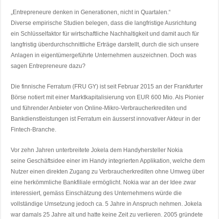
„Entrepreneure denken in Generationen, nicht in Quartalen.“
Diverse empirische Studien belegen, dass die langfristige Ausrichtung
ein Schlüsselfaktor für wirtschaftliche Nachhaltigkeit und damit auch für
langfristig überdurchschnittliche Erträge darstellt, durch die sich unsere
Anlagen in eigentümergeführte Unternehmen auszeichnen. Doch was
sagen Entrepreneure dazu?
Die finnische Ferratum (FRU GY) ist seit Februar 2015 an der Frankfurter
Börse notiert mit einer Marktkapitalisierung von EUR 600 Mio. Als Pionier
und führender Anbieter von Online-Mikro-Verbraucherkrediten und
Bankdienstleistungen ist Ferratum ein äusserst innovativer Akteur in der
Fintech-Branche.
Vor zehn Jahren unterbreitete Jokela dem Handyhersteller Nokia
seine Geschäftsidee einer im Handy integrierten Applikation, welche dem
Nutzer einen direkten Zugang zu Verbraucherkrediten ohne Umweg über
eine herkömmliche Bankfiliale ermöglicht. Nokia war an der Idee zwar
interessiert, gemäss Einschätzung des Unternehmens würde die
vollständige Umsetzung jedoch ca. 5 Jahre in Anspruch nehmen. Jokela
war damals 25 Jahre alt und hatte keine Zeit zu verlieren. 2005 gründete