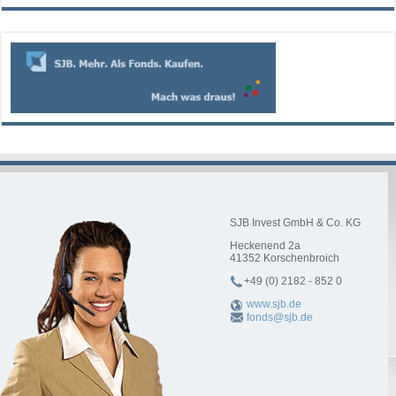
SJB Invest GmbH & Co. KG
Heckenend 2a
41352
Korschenbroich
+49 (0) 2182 - 852 0
www.sjb.de
fonds@sjb.de