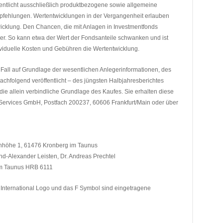
entlicht ausschließlich produktbezogene sowie allgemeine
mpfehlungen. Wertentwicklungen in der Vergangenheit erlauben
wicklung. Den Chancen, die mit Anlagen in Investmentfonds
r. So kann etwa der Wert der Fondsanteile schwanken und ist
dividuelle Kosten und Gebühren die Wertentwicklung.
 Fall auf Grundlage der wesentlichen Anlegerinformationen, des
achfolgend veröffentlicht – des jüngsten Halbjahresberichtes
die allein verbindliche Grundlage des Kaufes. Sie erhalten diese
 Services GmbH, Postfach 200237, 60606 Frankfurt/Main oder über
enhöhe 1, 61476 Kronberg im Taunus
nd-Alexander Leisten, Dr. Andreas Prechtel
 im Taunus HRB 6111
lity International Logo und das F Symbol sind eingetragene