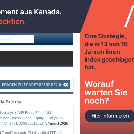
lle Beiträge
sAnalyse: SJB FondsEcho. UI I –
rusco Bolton Global Equity Fund (WKN
TNV, ISIN LU2361251221)
7. August 2026
 FundResearch: Fidelity stärkt FFB mit