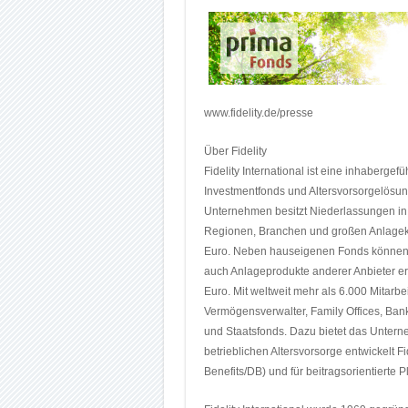
www.fidelity.de/presse
Über Fidelity
Fidelity International ist eine inhaberg
Investmentfonds und Altersvorsorgelösunge
Unternehmen besitzt Niederlassungen in 
Regionen, Branchen und großen Anlagek
Euro. Neben hauseigenen Fonds können A
auch Anlageprodukte anderer Anbieter er
Euro. Mit weltweit mehr als 6.000 Mitarbei
Vermögensverwalter, Family Offices, Ban
und Staatsfonds. Dazu bietet das Unter
betrieblichen Altersvorsorge entwickelt F
Benefits/DB) und für beitragsorientierte 