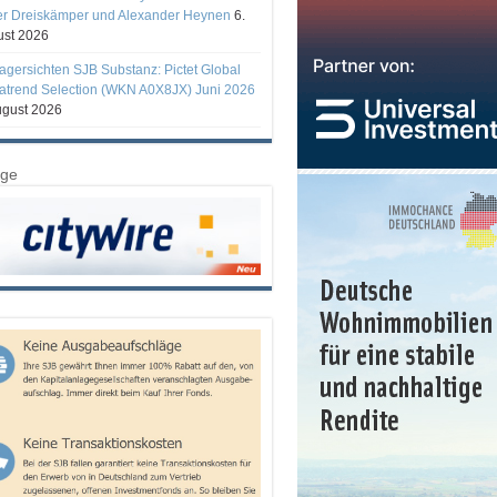
er Dreiskämper und Alexander Heynen
6.
st 2026
gersichten SJB Substanz: Pictet Global
trend Selection (WKN A0X8JX) Juni 2026
ugust 2026
ige