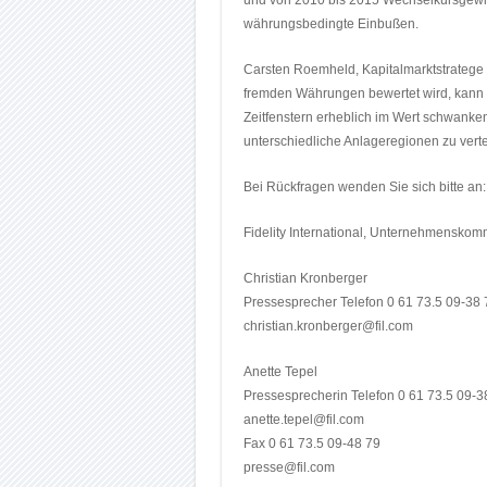
und von 2010 bis 2015 Wechselkursgewinn
währungsbedingte Einbußen.
Carsten Roemheld, Kapitalmarktstratege be
fremden Währungen bewertet wird, kann
Zeitfenstern erheblich im Wert schwanken
unterschiedliche Anlageregionen zu verte
Bei Rückfragen wenden Sie sich bitte an:
Fidelity International, Unternehmenskom
Christian Kronberger
Pressesprecher Telefon 0 61 73.5 09-38 
christian.kronberger@fil.com
Anette Tepel
Pressesprecherin Telefon 0 61 73.5 09-3
anette.tepel@fil.com
Fax 0 61 73.5 09-48 79
presse@fil.com