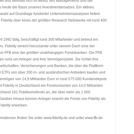
ndet und befindet sich im Besitz des Managements und der
is heute die Basis unseres Investmentansatzes: Ein aktives
wahl auf Grundlage fundierter Unternehmensanalysen liefern
 Fidelity über eines der größten Research Netzwerke mit rund 400
eit 1992 tätig, beschäftigt rund 300 Mitarbeiter und betreut ein
. Fidelity vereint hierzulande unter seinem Dach eine der
der FFB eine der größten unabhängigen Fondsbanken. Die FFB
ngen rund um Anleger und ihre Vermögensziele. Sie richtet ihre
ellschaften, Versicherungen und Banken, die über die Plattform
 ETFs von über 200 in- und ausländischen Anbietern kaufen und
Vermögen von 14,9 Milliarden Euro in rund 575.000 Kundendepots.
t Fidelity in Deutschland ein Fondsvolumen von 14,0 Milliarden
utschland 161 Publikumsfonds an, die über mehr als 1.000
Darüber hinaus können Anleger sowohl die Fonds von Fidelity als
Fidelity erwerben.
rmationen finden Sie unter www.fidelity.de und unter www.ffb.de