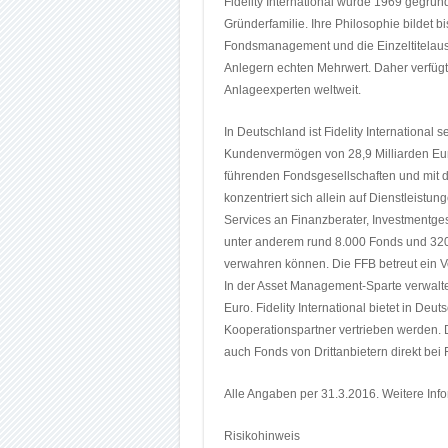
Fidelity International wurde 1969 gegrü
Gründerfamilie. Ihre Philosophie bildet b
Fondsmanagement und die Einzeltitelaus
Anlegern echten Mehrwert. Daher verfügt
Anlageexperten weltweit.
In Deutschland ist Fidelity International s
Kundenvermögen von 28,9 Milliarden Euro
führenden Fondsgesellschaften und mit 
konzentriert sich allein auf Dienstleistu
Services an Finanzberater, Investmentges
unter anderem rund 8.000 Fonds und 320
verwahren können. Die FFB betreut ein 
In der Asset Management-Sparte verwalte
Euro. Fidelity International bietet in De
Kooperationspartner vertrieben werden. 
auch Fonds von Drittanbietern direkt bei 
Alle Angaben per 31.3.2016. Weitere Info
Risikohinweis