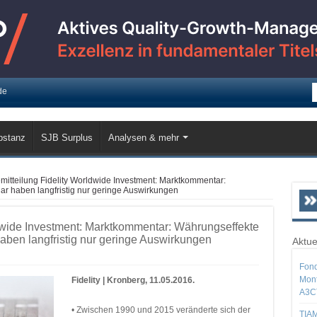
de
bstanz
SJB Surplus
Analysen & mehr
mitteilung Fidelity Worldwide Investment: Marktkommentar:
r haben langfristig nur geringe Auswirkungen
dwide Investment: Marktkommentar: Währungseffekte
ben langfristig nur geringe Auswirkungen
Aktue
Fond
Mont
Fidelity | Kronberg, 11.05.2016.
A3C
• Zwischen 1990 und 2015 veränderte sich der
TIAM