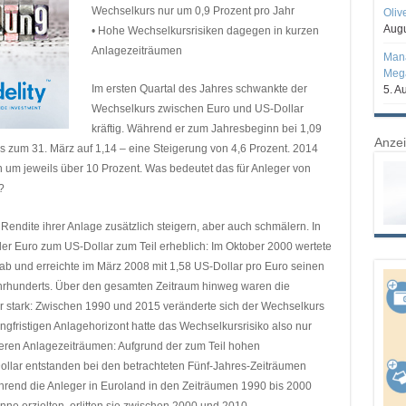
Wechselkurs nur um 0,9 Prozent pro Jahr
Oliv
Augu
• Hohe Wechselkursrisiken dagegen in kurzen
Anlagezeiträumen
Mana
Mega
Im ersten Quartal des Jahres schwankte der
5. A
Wechselkurs zwischen Euro und US-Dollar
kräftig. Während er zum Jahresbeginn bei 1,09
Anze
bis zum 31. März auf 1,14 – eine Steigerung von 4,6 Prozent. 2014
um jeweils über 10 Prozent. Was bedeutet das für Anleger von
?
dite ihrer Anlage zusätzlich steigern, aber auch schmälern. In
r Euro zum US-Dollar zum Teil erheblich: Im Oktober 2000 wertete
 ab und erreichte im März 2008 mit 1,58 US-Dollar pro Euro seinen
ahrhunderts. Über den gesamten Zeitraum hinweg waren die
stark: Zwischen 1990 und 2015 veränderte sich der Wechselkurs
ngfristigen Anlagehorizont hatte das Wechselkursrisiko also nur
eren Anlagezeiträumen: Aufgrund der zum Teil hohen
lar entstanden bei den betrachteten Fünf-Jahres-Zeiträumen
hrend die Anleger in Euroland in den Zeiträumen 1990 bis 2000