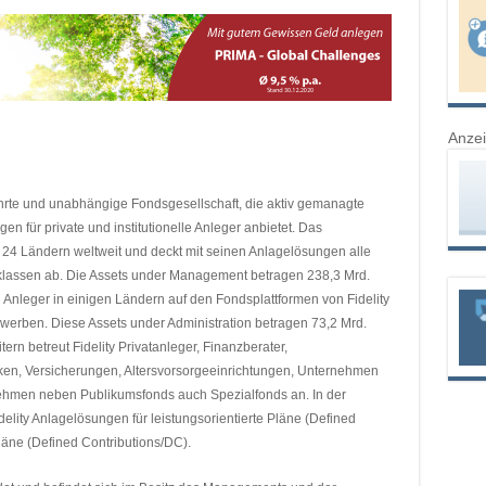
Anze
eführte und unabhängige Fondsgesellschaft, die aktiv gemanagte
n für private und institutionelle Anleger anbietet. Das
24 Ländern weltweit und deckt mit seinen Anlagelösungen alle
lassen ab. Die Assets under Management betragen 238,3 Mrd.
nleger in einigen Ländern auf den Fondsplattformen von Fidelity
werben. Diese Assets under Administration betragen 73,2 Mrd.
tern betreut Fidelity Privatanleger, Finanzberater,
ken, Versicherungen, Altersvorsorgeeinrichtungen, Unternehmen
nehmen neben Publikumsfonds auch Spezialfonds an. In der
idelity Anlagelösungen für leistungsorientierte Pläne (Defined
Pläne (Defined Contributions/DC).