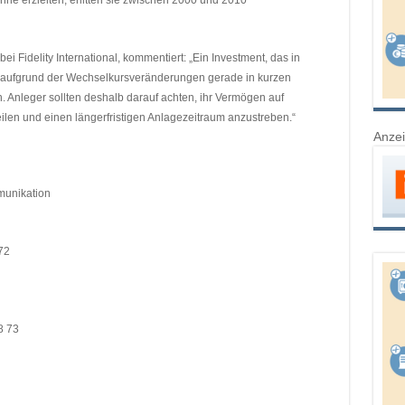
e erzielten, erlitten sie zwischen 2000 und 2010
i Fidelity International, kommentiert: „Ein Investment, das in
 aufgrund der Wechselkursveränderungen gerade in kurzen
. Anleger sollten deshalb darauf achten, ihr Vermögen auf
ilen und einen längerfristigen Anlagezeitraum anzustreben.“
Anze
munikation
72
8 73