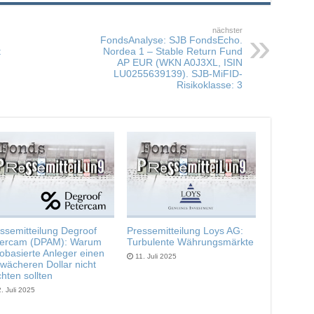
nächster
FondsAnalyse: SJB FondsEcho.
t
Nordea 1 – Stable Return Fund
AP EUR (WKN A0J3XL, ISIN
LU0255639139). SJB-MiFID-
Risikoklasse: 3
ssemitteilung Degroof
Pressemitteilung Loys AG:
tercam (DPAM): Warum
Turbulente Währungsmärkte
obasierte Anleger einen
11. Juli 2025
wächeren Dollar nicht
chten sollten
. Juli 2025