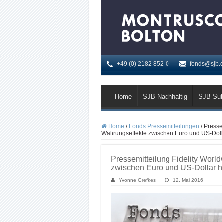
+49 (0) 2182 852-0
fonds@sjb.
Home
SJB Nachhaltig
SJB Su
Home
/
Fonds Pressemitteilungen
/
Presse
Währungseffekte zwischen Euro und US-Dolla
Pressemitteilung Fidelity Worl
zwischen Euro und US-Dollar ha
Yvonne Grefkes
12. Mai 2016