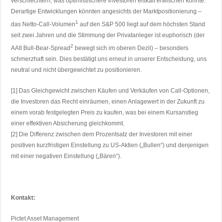
verschlechtern, was optimistischere Investoren eiskalt erwischen könnte.
Derartige Entwicklungen könnten angesichts der Marktpositionierung –
1
das Netto-Call-Volumen
auf den S&P 500 liegt auf dem höchsten Stand
seit zwei Jahren und die Stimmung der Privatanleger ist euphorisch (der
2
AAII Bull-Bear-Spread
bewegt sich im oberen Dezil) – besonders
schmerzhaft sein. Dies bestätigt uns erneut in unserer Entscheidung, uns
neutral und nicht übergewichtet zu positionieren.
[1] Das Gleichgewicht zwischen Käufen und Verkäufen von Call-Optionen,
die Investoren das Recht einräumen, einen Anlagewert in der Zukunft zu
einem vorab festgelegten Preis zu kaufen, was bei einem Kursanstieg
einer effektiven Absicherung gleichkommt.
[2] Die Differenz zwischen dem Prozentsatz der Investoren mit einer
positiven kurzfristigen Einstellung zu US-Aktien („Bullen“) und denjenigen
mit einer negativen Einstellung („Bären“).
Kontakt:
Pictet Asset Management