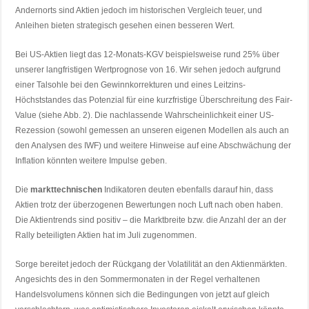
Andernorts sind Aktien jedoch im historischen Vergleich teuer, und
Anleihen bieten strategisch gesehen einen besseren Wert.
Bei US-Aktien liegt das 12-Monats-KGV beispielsweise rund 25% über
unserer langfristigen Wertprognose von 16. Wir sehen jedoch aufgrund
einer Talsohle bei den Gewinnkorrekturen und eines Leitzins-
Höchststandes das Potenzial für eine kurzfristige Überschreitung des Fair-
Value (siehe Abb. 2). Die nachlassende Wahrscheinlichkeit einer US-
Rezession (sowohl gemessen an unseren eigenen Modellen als auch an
den Analysen des IWF) und weitere Hinweise auf eine Abschwächung der
Inflation könnten weitere Impulse geben.
Die
markttechnischen
Indikatoren deuten ebenfalls darauf hin, dass
Aktien trotz der überzogenen Bewertungen noch Luft nach oben haben.
Die Aktientrends sind positiv – die Marktbreite bzw. die Anzahl der an der
Rally beteiligten Aktien hat im Juli zugenommen.
Sorge bereitet jedoch der Rückgang der Volatilität an den Aktienmärkten.
Angesichts des in den Sommermonaten in der Regel verhaltenen
Handelsvolumens können sich die Bedingungen von jetzt auf gleich