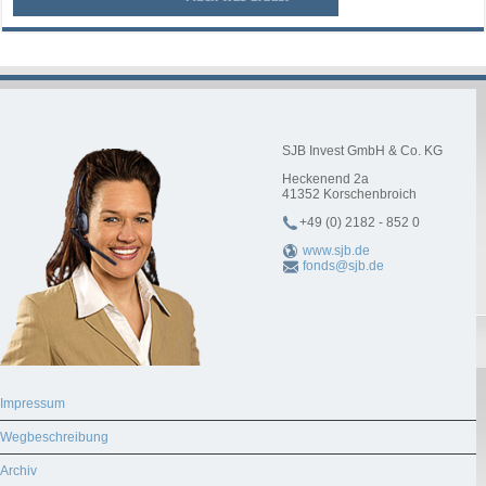
SJB Invest GmbH & Co. KG
Heckenend 2a
41352
Korschenbroich
+49 (0) 2182 - 852 0
www.sjb.de
fonds@sjb.de
Impressum
Wegbeschreibung
Archiv