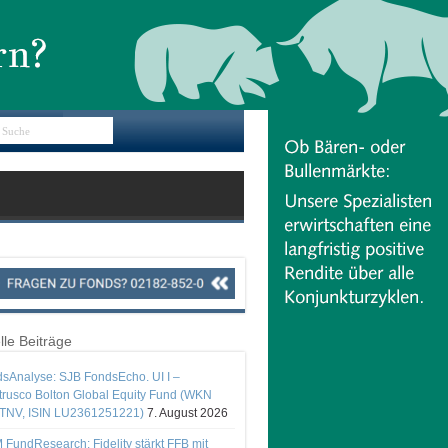
lle Beiträge
sAnalyse: SJB FondsEcho. UI I –
rusco Bolton Global Equity Fund (WKN
TNV, ISIN LU2361251221)
7. August 2026
 FundResearch: Fidelity stärkt FFB mit