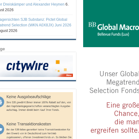
er Dreiskämper und Alexander Heynen
6.
st 2026
gersichten SJB Substanz: Pictet Global
trend Selection (WKN A0X8JX) Juni 2026
ugust 2026
ige