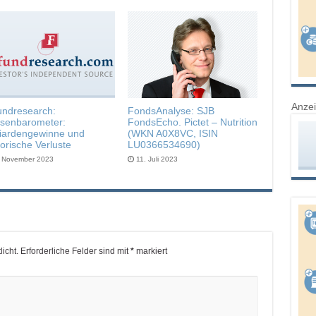
Anze
undresearch:
FondsAnalyse: SJB
senbarometer:
FondsEcho. Pictet – Nutrition
liardengewinne und
(WKN A0X8VC, ISIN
torische Verluste
LU0366534690)
. November 2023
11. Juli 2023
icht.
Erforderliche Felder sind mit
*
markiert