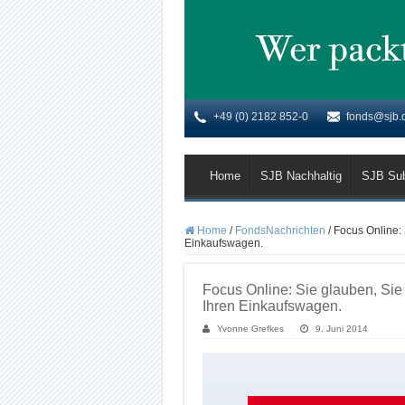
+49 (0) 2182 852-0
fonds@sjb.
Home
SJB Nachhaltig
SJB Su
Home
/
FondsNachrichten
/
Focus Online:
Einkaufswagen.
Focus Online: Sie glauben, Si
Ihren Einkaufswagen.
Yvonne Grefkes
9. Juni 2014