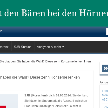
de
bstanz
SJB Surplus
Analysen & mehr
 Sie glauben, Sie haben die Wahl? Diese zehn Konzerne lenken Ihren
e haben die Wahl? Diese zehn Konzerne lenken
Aktue
Fond
Mont
SJB | Korschenbroich, 09.06.2014.
Sie denken,
A3C
Sie hätten im Supermarkt die Auswahl zwischen
Produkten unzähliger Hersteller? Falsch! In
TIAM