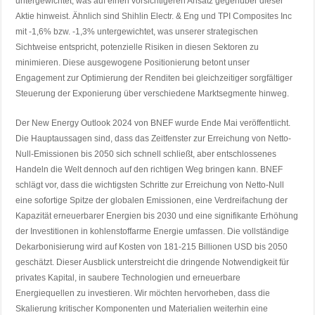
untergewichtet, was auf einen vorsichtigeren Ansatz gegenüber dieser
Aktie hinweist. Ähnlich sind Shihlin Electr. & Eng und TPI Composites Inc
mit -1,6% bzw. -1,3% untergewichtet, was unserer strategischen
Sichtweise entspricht, potenzielle Risiken in diesen Sektoren zu
minimieren. Diese ausgewogene Positionierung betont unser
Engagement zur Optimierung der Renditen bei gleichzeitiger sorgfältiger
Steuerung der Exponierung über verschiedene Marktsegmente hinweg.
Der New Energy Outlook 2024 von BNEF wurde Ende Mai veröffentlicht.
Die Hauptaussagen sind, dass das Zeitfenster zur Erreichung von Netto-
Null-Emissionen bis 2050 sich schnell schließt, aber entschlossenes
Handeln die Welt dennoch auf den richtigen Weg bringen kann. BNEF
schlägt vor, dass die wichtigsten Schritte zur Erreichung von Netto-Null
eine sofortige Spitze der globalen Emissionen, eine Verdreifachung der
Kapazität erneuerbarer Energien bis 2030 und eine signifikante Erhöhung
der Investitionen in kohlenstoffarme Energie umfassen. Die vollständige
Dekarbonisierung wird auf Kosten von 181-215 Billionen USD bis 2050
geschätzt. Dieser Ausblick unterstreicht die dringende Notwendigkeit für
privates Kapital, in saubere Technologien und erneuerbare
Energiequellen zu investieren. Wir möchten hervorheben, dass die
Skalierung kritischer Komponenten und Materialien weiterhin eine