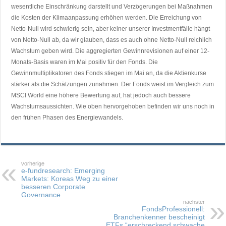
wesentliche Einschränkung darstellt und Verzögerungen bei Maßnahmen
die Kosten der Klimaanpassung erhöhen werden. Die Erreichung von
Netto-Null wird schwierig sein, aber keiner unserer Investmentfälle hängt
von Netto-Null ab, da wir glauben, dass es auch ohne Netto-Null reichlich
Wachstum geben wird. Die aggregierten Gewinnrevisionen auf einer 12-
Monats-Basis waren im Mai positiv für den Fonds. Die
Gewinnmultiplikatoren des Fonds stiegen im Mai an, da die Aktienkurse
stärker als die Schätzungen zunahmen. Der Fonds weist im Vergleich zum
MSCI World eine höhere Bewertung auf, hat jedoch auch bessere
Wachstumsaussichten. Wie oben hervorgehoben befinden wir uns noch in
den frühen Phasen des Energiewandels.
vorherige
e-fundresearch: Emerging
Markets: Koreas Weg zu einer
besseren Corporate
Governance
nächster
FondsProfessionell:
Branchenkenner bescheinigt
ETFs “erschreckend schwache