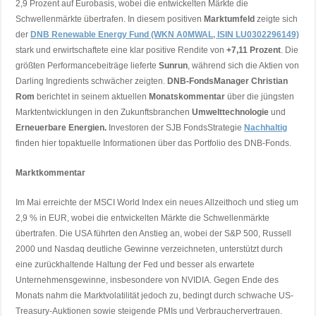
2,9 Prozent auf Eurobasis, wobei die entwickelten Märkte die
Schwellenmärkte übertrafen. In diesem positiven
Marktumfeld
zeigte sich
der
DNB Renewable Energy Fund (WKN A0MWAL, ISIN LU0302296149)
stark und erwirtschaftete eine klar positive Rendite von
+7,11 Prozent
. Die
größten Performancebeiträge lieferte
Sunrun
, während sich die Aktien von
Darling Ingredients schwächer zeigten.
D
NB-FondsManager Christian
Rom
berichtet in seinem aktuellen
Monatskommentar
über die jüngsten
Marktentwicklungen in den Zukunftsbranchen
Umwelttechnologie
und
Erneuerbare Energien.
Investoren der SJB FondsStrategie
Nachhaltig
finden hier topaktuelle Informationen über das Portfolio des DNB-Fonds.
Marktkommentar
Im Mai erreichte der MSCI World Index ein neues Allzeithoch und stieg um
2,9 % in EUR, wobei die entwickelten Märkte die Schwellenmärkte
übertrafen. Die USA führten den Anstieg an, wobei der S&P 500, Russell
2000 und Nasdaq deutliche Gewinne verzeichneten, unterstützt durch
eine zurückhaltende Haltung der Fed und besser als erwartete
Unternehmensgewinne, insbesondere von NVIDIA. Gegen Ende des
Monats nahm die Marktvolatilität jedoch zu, bedingt durch schwache US-
Treasury-Auktionen sowie steigende PMIs und Verbrauchervertrauen.