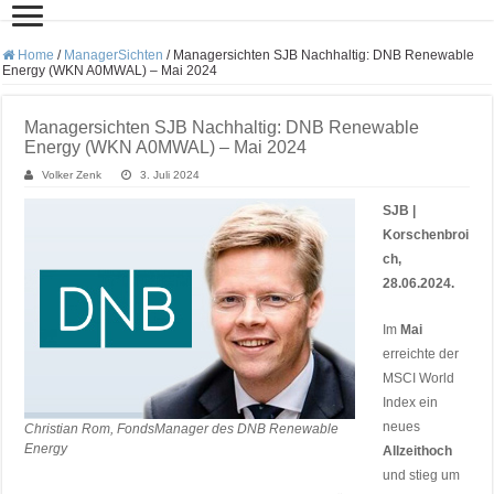
Home
/
ManagerSichten
/
Managersichten SJB Nachhaltig: DNB Renewable
Energy (WKN A0MWAL) – Mai 2024
Managersichten SJB Nachhaltig: DNB Renewable
Energy (WKN A0MWAL) – Mai 2024
Volker Zenk
3. Juli 2024
SJB |
Korschenbroi
ch,
28.06.2024.
Im
Mai
erreichte der
MSCI World
Index ein
neues
Christian Rom, FondsManager des DNB Renewable
Energy
Allzeithoch
und stieg um