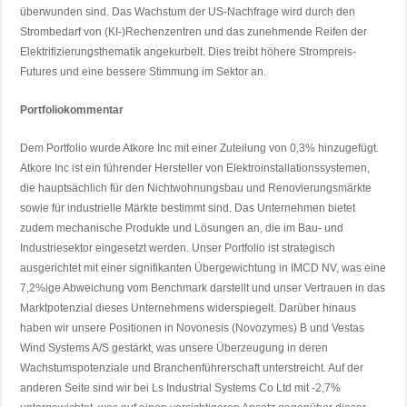
überwunden sind. Das Wachstum der US-Nachfrage wird durch den
Strombedarf von (KI-)Rechenzentren und das zunehmende Reifen der
Elektrifizierungsthematik angekurbelt. Dies treibt höhere Strompreis-
Futures und eine bessere Stimmung im Sektor an.
Portfoliokommentar
Dem Portfolio wurde Atkore Inc mit einer Zuteilung von 0,3% hinzugefügt.
Atkore Inc ist ein führender Hersteller von Elektroinstallationssystemen,
die hauptsächlich für den Nichtwohnungsbau und Renovierungsmärkte
sowie für industrielle Märkte bestimmt sind. Das Unternehmen bietet
zudem mechanische Produkte und Lösungen an, die im Bau- und
Industriesektor eingesetzt werden. Unser Portfolio ist strategisch
ausgerichtet mit einer signifikanten Übergewichtung in IMCD NV, was eine
7,2%ige Abweichung vom Benchmark darstellt und unser Vertrauen in das
Marktpotenzial dieses Unternehmens widerspiegelt. Darüber hinaus
haben wir unsere Positionen in Novonesis (Novozymes) B und Vestas
Wind Systems A/S gestärkt, was unsere Überzeugung in deren
Wachstumspotenziale und Branchenführerschaft unterstreicht. Auf der
anderen Seite sind wir bei Ls Industrial Systems Co Ltd mit -2,7%