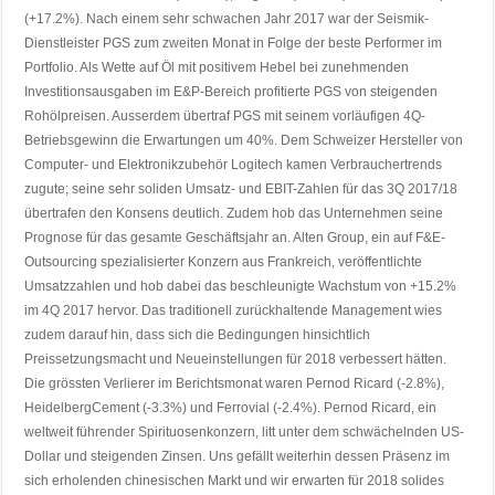
(+17.2%). Nach einem sehr schwachen Jahr 2017 war der Seismik-
Dienstleister PGS zum zweiten Monat in Folge der beste Performer im
Portfolio. Als Wette auf Öl mit positivem Hebel bei zunehmenden
Investitionsausgaben im E&P-Bereich profitierte PGS von steigenden
Rohölpreisen. Ausserdem übertraf PGS mit seinem vorläufigen 4Q-
Betriebsgewinn die Erwartungen um 40%. Dem Schweizer Hersteller von
Computer- und Elektronikzubehör Logitech kamen Verbrauchertrends
zugute; seine sehr soliden Umsatz- und EBIT-Zahlen für das 3Q 2017/18
übertrafen den Konsens deutlich. Zudem hob das Unternehmen seine
Prognose für das gesamte Geschäftsjahr an. Alten Group, ein auf F&E-
Outsourcing spezialisierter Konzern aus Frankreich, veröffentlichte
Umsatzzahlen und hob dabei das beschleunigte Wachstum von +15.2%
im 4Q 2017 hervor. Das traditionell zurückhaltende Management wies
zudem darauf hin, dass sich die Bedingungen hinsichtlich
Preissetzungsmacht und Neueinstellungen für 2018 verbessert hätten.
Die grössten Verlierer im Berichtsmonat waren Pernod Ricard (-2.8%),
HeidelbergCement (-3.3%) und Ferrovial (-2.4%). Pernod Ricard, ein
weltweit führender Spirituosenkonzern, litt unter dem schwächelnden US-
Dollar und steigenden Zinsen. Uns gefällt weiterhin dessen Präsenz im
sich erholenden chinesischen Markt und wir erwarten für 2018 solides