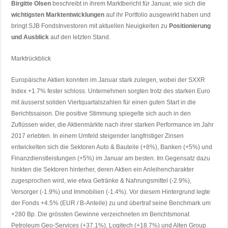
Birgitte Olsen
beschreibt in ihrem Marktbericht für Januar, wie sich die
wichtigsten Marktentwicklungen
auf ihr Portfolio ausgewirkt haben und
bringt SJB FondsInvestoren mit aktuellen Neuigkeiten zu
Positionierung
und Ausblick
auf den letzten Stand.
Marktrückblick
Europäische Aktien konnten im Januar stark zulegen, wobei der SXXR
Index +1.7% fester schloss. Unternehmen sorgten trotz des starken Euro
mit äusserst soliden Viertquartalszahlen für einen guten Start in die
Berichtssaison. Die positive Stimmung spiegelte sich auch in den
Zuflüssen wider, die Aktienmärkte nach ihrer starken Performance im Jahr
2017 erlebten. In einem Umfeld steigender langfristiger Zinsen
entwickelten sich die Sektoren Auto & Bauteile (+8%), Banken (+5%) und
Finanzdienstleistungen (+5%) im Januar am besten. Im Gegensatz dazu
hinkten die Sektoren hinterher, deren Aktien ein Anleihencharakter
zugesprochen wird, wie etwa Getränke & Nahrungsmittel (-2.9%),
Versorger (-1.9%) und Immobilien (-1.4%). Vor diesem Hintergrund legte
der Fonds +4.5% (EUR / B-Anteile) zu und übertraf seine Benchmark um
+280 Bp. Die grössten Gewinne verzeichneten im Berichtsmonat
Petroleum Geo-Services (+37.1%), Logitech (+18.7%) und Alten Group