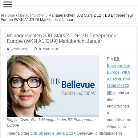
Home
/
ManagerSichten
/
Managersichten SJB Stars Z 12+: BB Entrepreneur
Europe (WKN A1J2U9) Marktbericht Januar
Managersichten SJB Stars Z 12+: BB Entrepreneur
Europe (WKN A1J2U9) Marktbericht Januar
Volker Zenk
8. März 2018
Der
BB
Entrepreneur
Europe (WKN
A1J2U9, ISIN
LU08103172
05)
gehört zu
den
erfolgreichste
n
Birgitte Olsen, FondsManagerin des BB Entrepreneur
europäischen
Europe
Aktienfonds
innerhalb der
SJB Strategie Stars Z 12+
. Bellevue-FondsManagerin